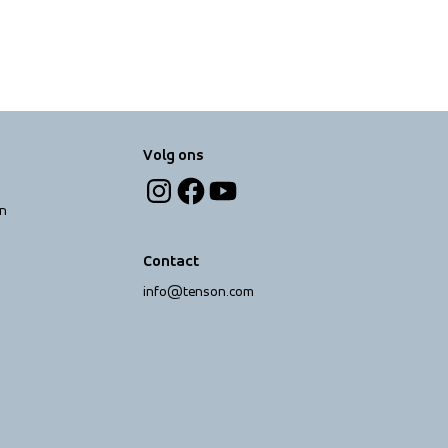
Volg ons
n
Contact
info@tenson.com