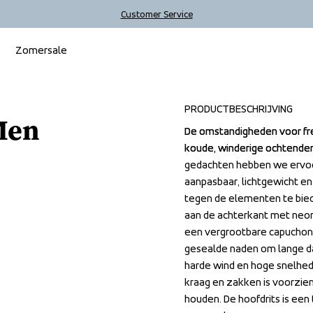
Customer Service
Zomersale
PRODUCTBESCHRIJVING
Men
De omstandigheden voor fre
De omstandigheden voor fre
koude, winderige ochtenden
koude, winderige ochtenden
gedachten hebben we ervoor
gedachten hebben we ervoor
aanpasbaar, lichtgewicht en
aanpasbaar, lichtgewicht en
tegen de elementen te biede
tegen de elementen te biede
aan de achterkant met neon
aan de achterkant met neon
een vergrootbare capuchon d
een vergrootbare capuchon d
gesealde naden om lange da
gesealde naden om lange da
harde wind en hoge snelhed
harde wind en hoge snelhed
kraag en zakken is voorzie
kraag en zakken is voorzie
houden. De hoofdrits is een
houden. De hoofdrits is een