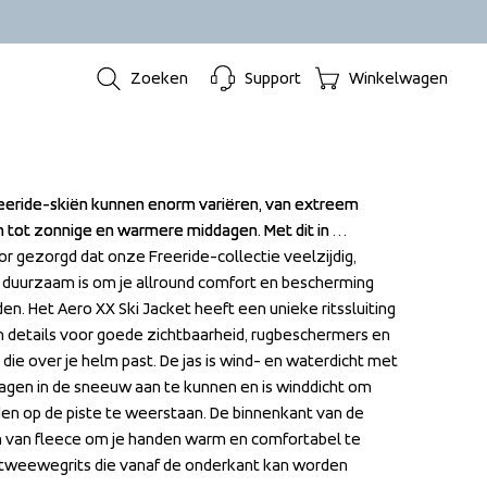
Zoeken
Support
Winkelwagen
eride-skiën kunnen enorm variëren, van extreem 
eride-skiën kunnen enorm variëren, van extreem 
 tot zonnige en warmere middagen. Met dit in 
 tot zonnige en warmere middagen. Met dit in 
 gezorgd dat onze Freeride-collectie veelzijdig, 
 gezorgd dat onze Freeride-collectie veelzijdig, 
 duurzaam is om je allround comfort en bescherming 
 duurzaam is om je allround comfort en bescherming 
n. Het Aero XX Ski Jacket heeft een unieke ritssluiting 
n. Het Aero XX Ski Jacket heeft een unieke ritssluiting 
 details voor goede zichtbaarheid, rugbeschermers en 
 details voor goede zichtbaarheid, rugbeschermers en 
ie over je helm past. De jas is wind- en waterdicht met 
ie over je helm past. De jas is wind- en waterdicht met 
gen in de sneeuw aan te kunnen en is winddicht om 
gen in de sneeuw aan te kunnen en is winddicht om 
en op de piste te weerstaan. De binnenkant van de 
en op de piste te weerstaan. De binnenkant van de 
n van fleece om je handen warm en comfortabel te 
n van fleece om je handen warm en comfortabel te 
 tweewegrits die vanaf de onderkant kan worden 
 tweewegrits die vanaf de onderkant kan worden 