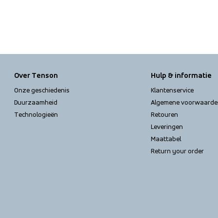
Over Tenson
Hulp & informatie
Onze geschiedenis
Klantenservice
Duurzaamheid
Algemene voorwaarde
Technologieën
Retouren
Leveringen
Maattabel
Return your order