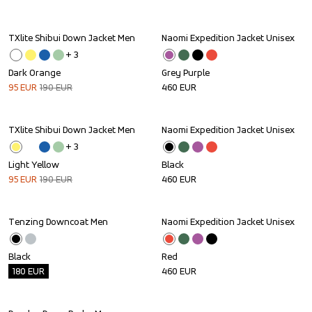
TXlite Shibui Down Jacket Men
Naomi Expedition Jacket Unisex
Sale
+ 
3
Dark Orange
Grey Purple
95
EUR
190
EUR
460
EUR
TXlite Shibui Down Jacket Men
Naomi Expedition Jacket Unisex
Sale
+ 
3
Light Yellow
Black
95
EUR
190
EUR
460
EUR
Tenzing Downcoat Men
Naomi Expedition Jacket Unisex
Outlet
Black
Red
180
EUR
460
EUR