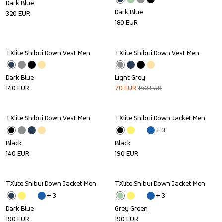
Dark Blue
Dark Blue
320
EUR
180
EUR
TXlite Shibui Down Vest Men
TXlite Shibui Down Vest Men
Sale
Dark Blue
Light Grey
140
EUR
70
EUR
140
EUR
TXlite Shibui Down Vest Men
TXlite Shibui Down Jacket Men
+ 
3
Black
Black
140
EUR
190
EUR
TXlite Shibui Down Jacket Men
TXlite Shibui Down Jacket Men
+ 
3
+ 
3
Dark Blue
Grey Green
190
EUR
190
EUR