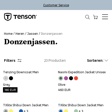
Customer Service
Home
Heren
Jassen
Donzenjassen
Donzenjassen.
Filters
23
Producten
Sorteren
:
Tenzing Downcoat Men
Naomi Expedition Jacket Unisex
Outlet
Grey
Olive
180
EUR
460
EUR
TXlite Shibui Down Jacket Men
TXlite Shibui Down Jacket Men
Sale
Sale
+ 
3
+ 
3