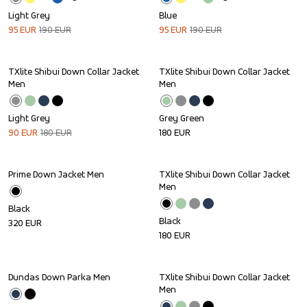
Light Grey
Blue
95
EUR
190
EUR
95
EUR
190
EUR
TXlite Shibui Down Collar Jacket 
TXlite Shibui Down Collar Jacket 
Sale
Men
Men
Light Grey
Grey Green
90
EUR
180
EUR
180
EUR
Prime Down Jacket Men
TXlite Shibui Down Collar Jacket 
Men
Black
Black
320
EUR
180
EUR
Dundas Down Parka Men
TXlite Shibui Down Collar Jacket 
Men