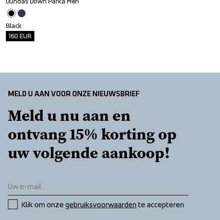
Dundas Down Parka Men
Outlet
Black
160
EUR
MELD U AAN VOOR ONZE NIEUWSBRIEF
Meld u nu aan en 
ontvang 15% korting op 
uw volgende aankoop!
Klik om onze 
gebruiksvoorwaarden
 te accepteren