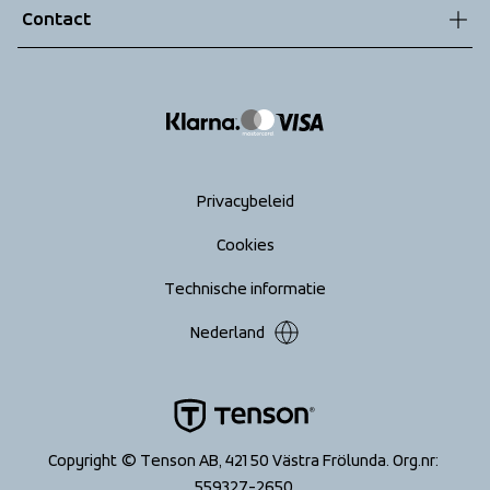
Contact
Retouren
info@tenson.com
Leveringen
Maattabel
Return your order
Privacybeleid
Cookies
Technische informatie
Nederland
Copyright © Tenson AB, 421 50 Västra Frölunda. Org.nr: 
559327-2650 