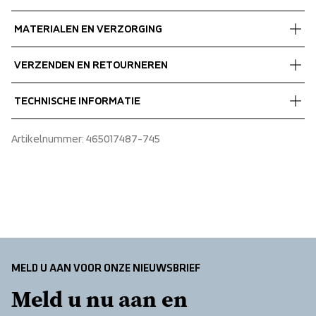
MATERIALEN EN VERZORGING
Fabrics
VERZENDEN EN RETOURNEREN
90% Polyester
 10% Spandex
Gratis bezorging bij bestellingen boven de €60.
TECHNISCHE INFORMATIE
Wij verzenden met UPS die overdag bezorgt.
Zorg ervoor dat u een adres kiest waar u het pakket 
Two back pocket
Artikelnummer
: 
465017487-745
ontvangt.
Two slanted open front pockets
MELD U AAN VOOR ONZE NIEUWSBRIEF
Meld u nu aan en 