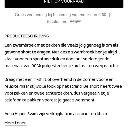
NIET OP VOORRAAD
Gratis verzending bij besteding van meer dan € 60
Betalen met
PRODUCTBESCHRIJVING
Een zwembroek met zakken die veelzijdig genoeg is om als 
Een zwembroek met zakken die veelzijdig genoeg is om als 
gewone short te dragen. Met deze zwembroek ben je altijd 
gewone short te dragen. Met deze zwembroek ben je altijd 
klaar voor een spontane duik en door het sneldrogende 
klaar voor een spontane duik en door het sneldrogende 
materiaal van 90% polyester ben je niet nat op weg naar huis. 

materiaal van 90% polyester ben je niet nat op weg naar huis. 

Draag met een T-shirt of overhemd in de zomer voor een 
Draag met een T-shirt of overhemd in de zomer voor een 
relaxte maar stijlvolle look op het strand. De short heeft twee 
relaxte maar stijlvolle look op het strand. De short heeft twee 
voorzakken en twee achterzakken, dus vergeet niet je 
voorzakken en twee achterzakken, dus vergeet niet je 
telefoon te pakken voordat je gaat zwemmen!

telefoon te pakken voordat je gaat zwemmen!

Aqua Hybrid Swim zijn verkrijgbaar in antraciet en khaki.
Aqua Hybrid Swim zijn verkrijgbaar in antraciet en khaki.
Meer tonen