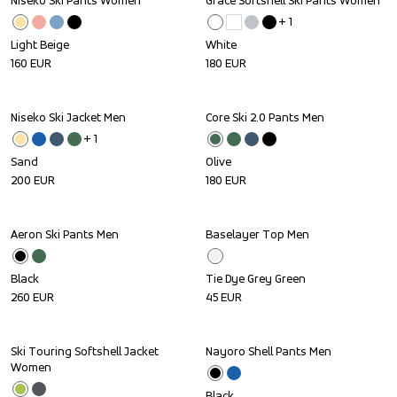
Niseko Ski Pants Women
Grace Softshell Ski Pants Women
+ 
1
Light Beige
White
160
EUR
180
EUR
Niseko Ski Jacket Men
Core Ski 2.0 Pants Men
+ 
1
Sand
Olive
200
EUR
180
EUR
Aeron Ski Pants Men
Baselayer Top Men
Black
Tie Dye Grey Green
260
EUR
45
EUR
Ski Touring Softshell Jacket 
Nayoro Shell Pants Men
Outlet
Women
Black