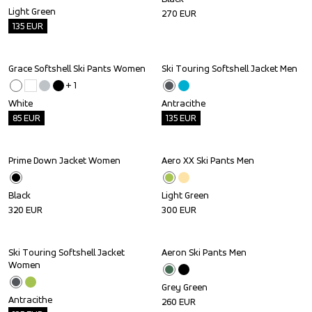
Light Green
270
EUR
135
EUR
Grace Softshell Ski Pants Women
Ski Touring Softshell Jacket Men
Outlet
Outlet
+ 
1
White
Antracithe
85
EUR
135
EUR
Prime Down Jacket Women
Aero XX Ski Pants Men
Black
Light Green
320
EUR
300
EUR
Ski Touring Softshell Jacket 
Aeron Ski Pants Men
Outlet
Women
Grey Green
Antracithe
260
EUR