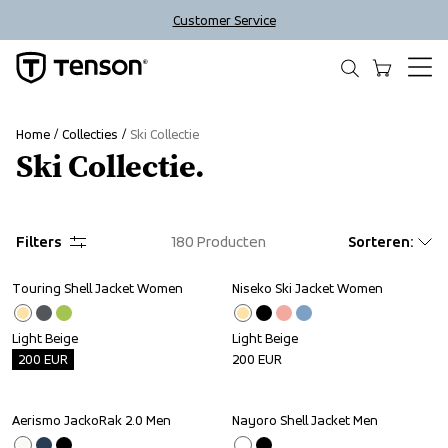
Customer Service
Home
Collecties
Ski Collectie
Ski Collectie.
Filters
180
Producten
Sorteren
:
Touring Shell Jacket Women
Niseko Ski Jacket Women
Outlet
Light Beige
Light Beige
200
EUR
200
EUR
Aerismo JackoRak 2.0 Men
Nayoro Shell Jacket Men