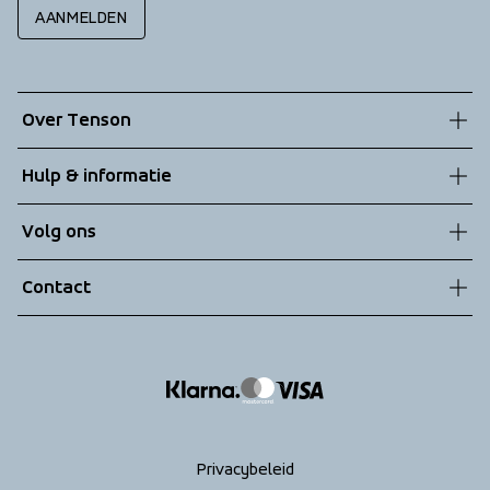
AANMELDEN
Over Tenson
Onze geschiedenis
Hulp & informatie
Duurzaamheid
Klantenservice
Volg ons
Technologieën
Algemene voorwaarden
Contact
Retouren
info@tenson.com
Leveringen
Maattabel
Return your order
Privacybeleid