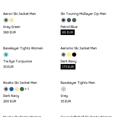
Aeron Ski Jacket Men
Ski Touring Midlayer Zip Men
Outlet
Grey Green
Petrol Blue
360
EUR
60
EUR
Baselayer Tights Women
Aerismo Ski Jacket Men
Outlet
Tie Dye Turquoise
Dark Navy
35
EUR
175
EUR
Niseko Ski Jacket Men
Baselayer Tights Men
+ 
1
Dark Navy
Grey
200
EUR
35
EUR