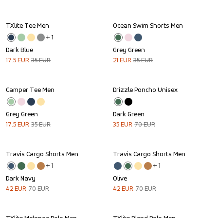
TXlite Tee Men
Ocean Swim Shorts Men
Sale
Sale
+ 
1
Dark Blue
Grey Green
17.5
EUR
35
EUR
21
EUR
35
EUR
Camper Tee Men
Drizzle Poncho Unisex
Sale
Sale
Grey Green
Dark Green
17.5
EUR
35
EUR
35
EUR
70
EUR
Travis Cargo Shorts Men
Travis Cargo Shorts Men
Sale
Sale
+ 
1
+ 
1
Dark Navy
Olive
42
EUR
70
EUR
42
EUR
70
EUR