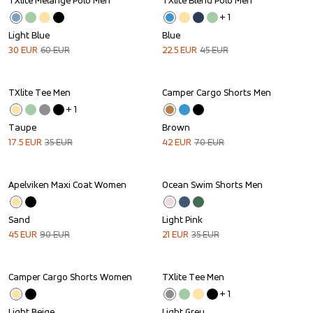
TXlite Melange Polo Men
TXlite Blend Polo Men
Sale
Sale
+ 
1
Light Blue
Blue
30
EUR
60
EUR
22.5
EUR
45
EUR
TXlite Tee Men
Camper Cargo Shorts Men
Sale
Sale
+ 
1
Taupe
Brown
17.5
EUR
35
EUR
42
EUR
70
EUR
Apelviken Maxi Coat Women
Ocean Swim Shorts Men
Sale
Sale
Sand
Light Pink
45
EUR
90
EUR
21
EUR
35
EUR
Camper Cargo Shorts Women
TXlite Tee Men
Sale
Sale
+ 
1
Light Beige
Light Grey