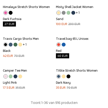
Himalaya Stretch Shorts Women
Misty Shell Jacket Women
Outlet
Sale
+ 
1
Dark Fuchsia
Sand
27
EUR
100
EUR
200
EUR
Travis Cargo Shorts Men
Travel bag 65 L Unisex
Sale
Outlet
+ 
1
Black
Red
42
EUR
70
EUR
40
EUR
Camper Tee Men
TXlite Stretch Shorts Women
Sale
Sale
Light Pink
Dark Navy
17.5
EUR
35
EUR
35
EUR
70
EUR
Toont 1-36 van 916 producten