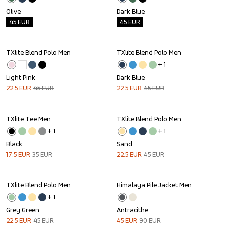
Olive
Dark Blue
45
EUR
45
EUR
TXlite Blend Polo Men
TXlite Blend Polo Men
Sale
Sale
+ 
1
Light Pink
Dark Blue
22.5
EUR
45
EUR
22.5
EUR
45
EUR
TXlite Tee Men
TXlite Blend Polo Men
Sale
Sale
+ 
1
+ 
1
Black
Sand
17.5
EUR
35
EUR
22.5
EUR
45
EUR
TXlite Blend Polo Men
Himalaya Pile Jacket Men
Sale
Sale
+ 
1
Grey Green
Antracithe
22.5
EUR
45
EUR
45
EUR
90
EUR