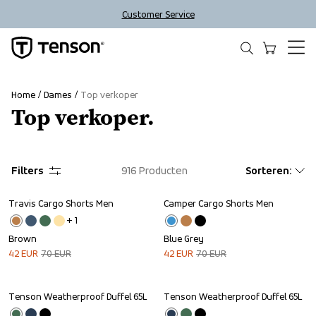
Customer Service
Home
Dames
Top verkoper
Top verkoper.
Filters
916
Producten
Sorteren
:
Travis Cargo Shorts Men
Camper Cargo Shorts Men
Sale
Sale
+ 
1
Brown
Blue Grey
42
EUR
70
EUR
42
EUR
70
EUR
Tenson Weatherproof Duffel 65L
Tenson Weatherproof Duffel 65L
Outlet
Outlet