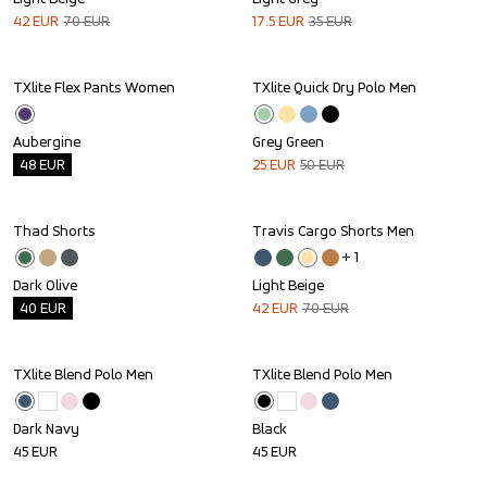
42
EUR
70
EUR
17.5
EUR
35
EUR
TXlite Flex Pants Women
TXlite Quick Dry Polo Men
Outlet
Sale
Aubergine
Grey Green
48
EUR
25
EUR
50
EUR
Thad Shorts
Travis Cargo Shorts Men
Outlet
Sale
+ 
1
Dark Olive
Light Beige
40
EUR
42
EUR
70
EUR
TXlite Blend Polo Men
TXlite Blend Polo Men
Dark Navy
Black
45
EUR
45
EUR