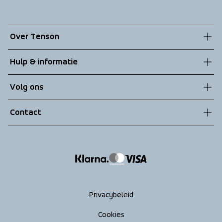
Over Tenson
Onze geschiedenis
Hulp & informatie
Duurzaamheid
Klantenservice
Volg ons
Technologieën
Algemene voorwaarden
Contact
Retouren
info@tenson.com
Leveringen
Maattabel
Return your order
Privacybeleid
Cookies