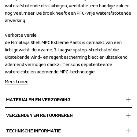
waterafstotende ritssluitingen, ventilatie, een handige zak en 
waterafstotende ritssluitingen, ventilatie, een handige zak en 
nog veel meer. De broek heeft een PFC-vrije waterafstotende 
nog veel meer. De broek heeft een PFC-vrije waterafstotende 
afwerking. 

afwerking. 

Verkorte versie: 

Verkorte versie: 

de Himalaya Shell MPC Extreme Pants is gemaakt van een 
de Himalaya Shell MPC Extreme Pants is gemaakt van een 
lichtgewicht, duurzame, 3-laagse ripstop-stretchstof die 
lichtgewicht, duurzame, 3-laagse ripstop-stretchstof die 
uitstekende wind- en regenbescherming biedt en uitstekend 
uitstekende wind- en regenbescherming biedt en uitstekend 
ademend vermogen dankzij Tensons gepatenteerde 
ademend vermogen dankzij Tensons gepatenteerde 
waterdichte en ademende MPC-technologie.
waterdichte en ademende MPC-technologie.
Meer tonen
MATERIALEN EN VERZORGING
Fabrics
VERZENDEN EN RETOURNEREN
Shell fabric 1
 MPC Extreme X
Gratis bezorging bij bestellingen boven de €60.
TECHNISCHE INFORMATIE
 3 Layer stretch
Wij verzenden met UPS die overdag bezorgt.