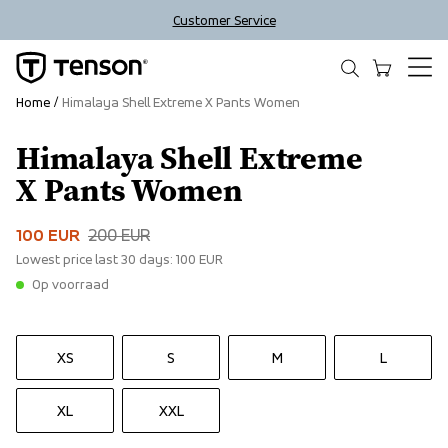
Customer Service
Home
Himalaya Shell Extreme X Pants Women
Himalaya Shell Extreme
Sale
X Pants Women
100 EUR
200 EUR
Lowest price last 30 days:
100 EUR
Op voorraad
XS
S
M
L
XL
XXL