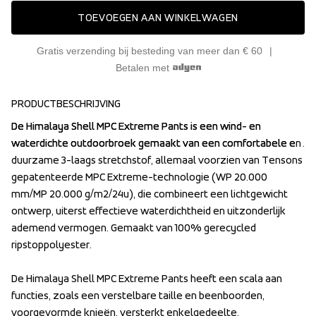
TOEVOEGEN AAN WINKELWAGEN
Gratis verzending bij besteding van meer dan € 60
Betalen met
PRODUCTBESCHRIJVING
De Himalaya Shell MPC Extreme Pants is een wind- en 
De Himalaya Shell MPC Extreme Pants is een wind- en 
waterdichte outdoorbroek gemaakt van een comfortabele en 
waterdichte outdoorbroek gemaakt van een comfortabele en 
duurzame 3-laags stretchstof, allemaal voorzien van Tensons 
duurzame 3-laags stretchstof, allemaal voorzien van Tensons 
gepatenteerde MPC Extreme-technologie (WP 20.000 
gepatenteerde MPC Extreme-technologie (WP 20.000 
mm/MP 20.000 g/m2/24u), die combineert een lichtgewicht 
mm/MP 20.000 g/m2/24u), die combineert een lichtgewicht 
ontwerp, uiterst effectieve waterdichtheid en uitzonderlijk 
ontwerp, uiterst effectieve waterdichtheid en uitzonderlijk 
ademend vermogen. Gemaakt van 100% gerecycled 
ademend vermogen. Gemaakt van 100% gerecycled 
ripstoppolyester.

ripstoppolyester.

De Himalaya Shell MPC Extreme Pants heeft een scala aan 
De Himalaya Shell MPC Extreme Pants heeft een scala aan 
functies, zoals een verstelbare taille en beenboorden, 
functies, zoals een verstelbare taille en beenboorden, 
voorgevormde knieën, versterkt enkelgedeelte, 
voorgevormde knieën, versterkt enkelgedeelte, 