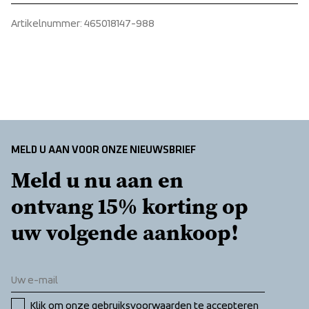
 Rip stop
Zorg ervoor dat u een adres kiest waar u het pakket 
Reinforcement, Removable plastic boot hook at leg hem, 
Artikelnummer
: 
465018147-988
 WP 20 000 mm
ontvangt.
Two front pockets with zippers, Adjustable leg ending, 
 MP 20 000 g/m2
Adjustable waist, Zip in leg ending, Ventilation
 PFC-free water repellent finish
 100% Polyamide 
Shell fabric 2
 100% Recycled Polyester
MELD U AAN VOOR ONZE NIEUWSBRIEF
Meld u nu aan en 
ontvang 15% korting op 
uw volgende aankoop!
Klik om onze 
gebruiksvoorwaarden
 te accepteren