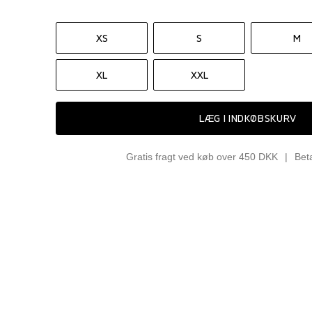
XS
S
M
XL
XXL
LÆG I INDKØBSKURV
Gratis fragt ved køb over 450 DKK
Bet