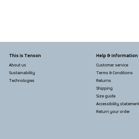
This is Tenson
Help & information
About us
Customer service
Sustainability
Terms & Conditions
Technologies
Returns
Shipping
Size guide
Accessibility statemen
Return your order