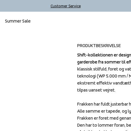
Customer Service
Summer Sale
Outlet
PRODUKTBESKRIVELSE
Shift-kollektionen er design
Shift-kollektionen er design
garderobe fra sommer til efte
garderobe fra sommer til efte
klassisk stilfuld, foret og
klassisk stilfuld, foret og
teknologi (WP 5.000 mm / 
teknologi (WP 5.000 mm / 
ekstremt effektiv vandtæth
ekstremt effektiv vandtæth
tilpas uanset vejret. 

tilpas uanset vejret. 

Frakken har fuldt justerbar 
Frakken har fuldt justerbar 
Alle sømme er tapede, og lyn
Alle sømme er tapede, og lyn
Frakken er foret med genan
Frakken er foret med genan
Den har to lommer foran, beg
Den har to lommer foran, beg