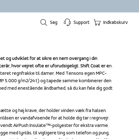
Søg
Support
Indkøbskurv
et og udviklet for at sikre en nem overgang i din 
et og udviklet for at sikre en nem overgang i din 
rår, hvor vejret ofte er uforudsigeligt. Shift Coat er en 
rår, hvor vejret ofte er uforudsigeligt. Shift Coat er en 
 vatteret regnfrakke til damer. Med Tensons egen MPC-
 vatteret regnfrakke til damer. Med Tensons egen MPC-
MP 5.000 g/m2/24 t) og tapede sømme kombinerer den 
MP 5.000 g/m2/24 t) og tapede sømme kombinerer den 
ed med enestående åndbarhed, så du kan føle dig godt 
ed med enestående åndbarhed, så du kan føle dig godt 
hætte og høj krave, der holder vinden væk fra halsen. 
hætte og høj krave, der holder vinden væk fra halsen. 
låsen er vandafvisende for at holde dig tør i regnvejr. 
låsen er vandafvisende for at holde dig tør i regnvejr. 
vendt AirPush Insulate™-polyester for ekstra varme. 
vendt AirPush Insulate™-polyester for ekstra varme. 
ge med lynlås, til vigtigere ting som telefon og pung, 
ge med lynlås, til vigtigere ting som telefon og pung, 