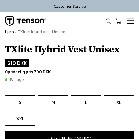
Customer Service
Hjem
TXlite Hybrid Vest Unisex
TXlite Hybrid Vest Unisex
Outlet
210 DKK
Oprindelig pris
700 DKK
På lager
S
M
L
XL
XXL
LÆG I INDKØBSKURV