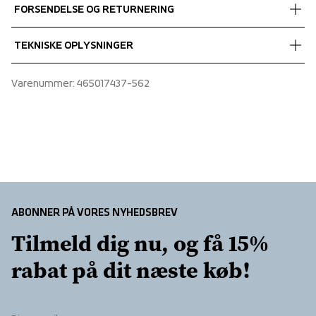
FORSENDELSE OG RETURNERING
Shell fabric 1
 100% Polyamide
Vi leverer med UPS, og altid gratis levering med UPS Standard 
TEKNISKE OPLYSNINGER
over 450 DKK.
Elastic hem
Varenummer
: 
465017437-562
Quilted padding
ABONNER PÅ VORES NYHEDSBREV
Tilmeld dig nu, og få 15% 
rabat på dit næste køb!