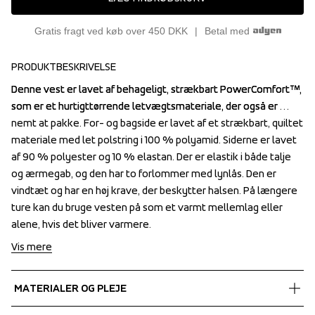
Gratis fragt ved køb over 450 DKK
Betal med
PRODUKTBESKRIVELSE
Denne vest er lavet af behageligt, strækbart PowerComfort™, 
Denne vest er lavet af behageligt, strækbart PowerComfort™, 
som er et hurtigttørrende letvægtsmateriale, der også er 
som er et hurtigttørrende letvægtsmateriale, der også er 
nemt at pakke. For- og bagside er lavet af et strækbart, quiltet 
nemt at pakke. For- og bagside er lavet af et strækbart, quiltet 
materiale med let polstring i 100 % polyamid. Siderne er lavet 
materiale med let polstring i 100 % polyamid. Siderne er lavet 
af 90 % polyester og 10 % elastan. Der er elastik i både talje 
af 90 % polyester og 10 % elastan. Der er elastik i både talje 
og ærmegab, og den har to forlommer med lynlås. Den er 
og ærmegab, og den har to forlommer med lynlås. Den er 
vindtæt og har en høj krave, der beskytter halsen. På længere 
vindtæt og har en høj krave, der beskytter halsen. På længere 
ture kan du bruge vesten på som et varmt mellemlag eller 
ture kan du bruge vesten på som et varmt mellemlag eller 
alene, hvis det bliver varmere.
alene, hvis det bliver varmere.
Vis mere
MATERIALER OG PLEJE
Fabrics