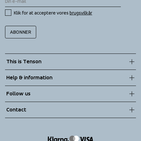
Klik for at acceptere vores 
brugsvilkår
ABONNER
This is Tenson
About us
Help & information
Sustainability
Customer service
Follow us
Technologies
Terms & Conditions
Contact
Returns
info@tenson.com
Shipping
Size guide