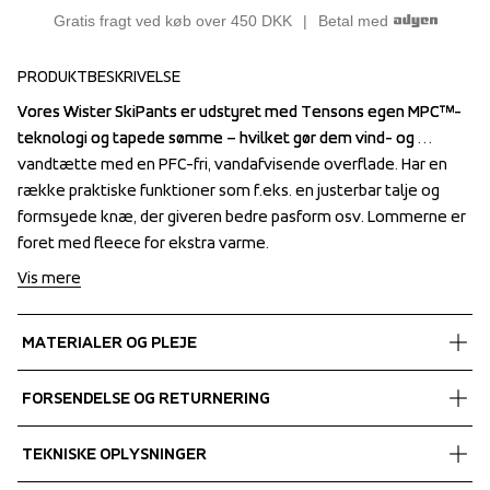
Gratis fragt ved køb over 450 DKK
Betal med
PRODUKTBESKRIVELSE
Vores Wister SkiPants er udstyret med Tensons egen MPC™-
Vores Wister SkiPants er udstyret med Tensons egen MPC™-
teknologi og tapede sømme – hvilket gør dem vind- og 
teknologi og tapede sømme – hvilket gør dem vind- og 
vandtætte med en PFC-fri, vandafvisende overflade. Har en 
vandtætte med en PFC-fri, vandafvisende overflade. Har en 
række praktiske funktioner som f.eks. en justerbar talje og 
række praktiske funktioner som f.eks. en justerbar talje og 
formsyede knæ, der giveren bedre pasform osv. Lommerne er 
formsyede knæ, der giveren bedre pasform osv. Lommerne er 
foret med fleece for ekstra varme.
foret med fleece for ekstra varme.
Vis mere
MATERIALER OG PLEJE
Fabrics
FORSENDELSE OG RETURNERING
Shell fabric 1
 MPC Extreme
Vi leverer med UPS, og altid gratis levering med UPS Standard 
TEKNISKE OPLYSNINGER
 WP 10 000 mm
over 450 DKK.
 MP 10 000 g/m2/24 h