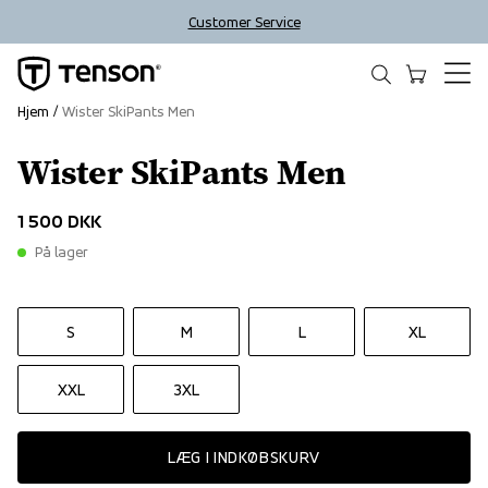
Customer Service
Hjem
Wister SkiPants Men
Wister SkiPants Men
1 500 DKK
På lager
S
M
L
XL
XXL
3XL
LÆG I INDKØBSKURV