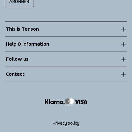
ABONNER
This is Tenson
About us
Help & information
Sustainability
Customer service
Follow us
Technologies
Terms & Conditions
Contact
Returns
info@tenson.com
Shipping
Size guide
Accessibility statement
Return your order
Privacy policy