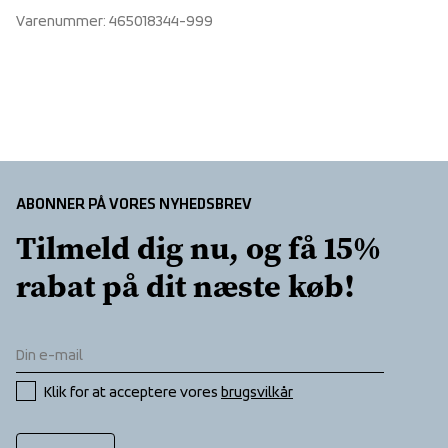
Adjustable leg ending, Adjustable waist, Articulated knees, 
Varenummer
: 
465018344-999
 PFC-free water repellent finish
One back pocket, Reinforcement, Two front pockets with 
 62% Recycled Polyester, 38% Polyester 
zippers, Zip in leg ending
Lining
 100% Polyester 
Insulation
 100% Polyester
ABONNER PÅ VORES NYHEDSBREV
Tilmeld dig nu, og få 15% 
rabat på dit næste køb!
Klik for at acceptere vores 
brugsvilkår