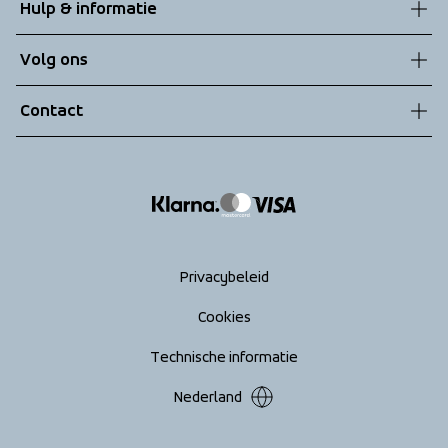
Hulp & informatie
Duurzaamheid
Klantenservice
Volg ons
Technologieën
Algemene voorwaarden
Contact
Retouren
info@tenson.com
Leveringen
Maattabel
Return your order
Privacybeleid
Cookies
Technische informatie
Nederland