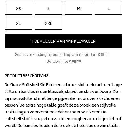
XS
S
M
L
XL
XXL
TOEVOEGEN AAN WINKELWAGEN
Gratis verzending bij besteding van meer dan € 60
Betalen met
PRODUCTBESCHRIJVING
De Grace Softshell Ski Bib is een dames skibroek met een hoge 
De Grace Softshell Ski Bib is een dames skibroek met een hoge 
taille en bandjes in een klassiek, stijlvol en strak ontwerp. Ze 
taille en bandjes in een klassiek, stijlvol en strak ontwerp. Ze 
zijn nauwsluitend met lange pijpen die mooi over skischoenen 
zijn nauwsluitend met lange pijpen die mooi over skischoenen 
passen. De extra hoge taille geeft deze broek een stijlvolle 
passen. De extra hoge taille geeft deze broek een stijlvolle 
uitstraling en voorkomt ook dat er sneeuw in komt. De 
uitstraling en voorkomt ook dat er sneeuw in komt. De 
softshell stof is soepel en zacht en zorgt ervoor dat je niet nat 
softshell stof is soepel en zacht en zorgt ervoor dat je niet nat 
wordt. De bandjes houden de broek de hele dag op zijn plaats 
wordt. De bandjes houden de broek de hele dag op zijn plaats 