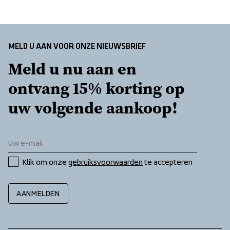
Insulation: Duckdown 80/20
RDS certified down
Sidezippers at hem
Two zippered front pockets
MELD U AAN VOOR ONZE NIEUWSBRIEF
Meld u nu aan en 
ontvang 15% korting op 
uw volgende aankoop!
Klik om onze 
gebruiksvoorwaarden
 te accepteren
AANMELDEN