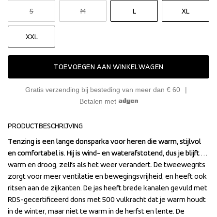
S
M
L
XL
XXL
TOEVOEGEN AAN WINKELWAGEN
Gratis verzending bij besteding van meer dan € 60
Betalen met
PRODUCTBESCHRIJVING
Tenzing is een lange donsparka voor heren die warm, stijlvol 
Tenzing is een lange donsparka voor heren die warm, stijlvol 
en comfortabel is. Hij is wind- en waterafstotend, dus je blijft 
en comfortabel is. Hij is wind- en waterafstotend, dus je blijft 
warm en droog, zelfs als het weer verandert. De tweewegrits 
warm en droog, zelfs als het weer verandert. De tweewegrits 
zorgt voor meer ventilatie en bewegingsvrijheid, en heeft ook 
zorgt voor meer ventilatie en bewegingsvrijheid, en heeft ook 
ritsen aan de zijkanten. De jas heeft brede kanalen gevuld met 
ritsen aan de zijkanten. De jas heeft brede kanalen gevuld met 
RDS-gecertificeerd dons met 500 vulkracht dat je warm houdt 
RDS-gecertificeerd dons met 500 vulkracht dat je warm houdt 
in de winter, maar niet te warm in de herfst en lente. De 
in de winter, maar niet te warm in de herfst en lente. De 