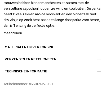
mouwen hebben binnenmanchetten en samen met de 
mouwen hebben binnenmanchetten en samen met de 
verstelbare capuchon houden ze wind en kou buiten. De parka 
verstelbare capuchon houden ze wind en kou buiten. De parka 
heeft twee zakken aan de voorkant en een binnenzak met 
heeft twee zakken aan de voorkant en een binnenzak met 
rits. Als je op zoek bent naar een lange donsparka voor heren, 
rits. Als je op zoek bent naar een lange donsparka voor heren, 
dan is Tenzing de perfecte optie.
dan is Tenzing de perfecte optie.
Meer tonen
MATERIALEN EN VERZORGING
Fabrics
VERZENDEN EN RETOURNEREN
Shell fabric 1
 85% Polyester, 15% Polyamide 
Gratis bezorging bij bestellingen boven de €60.
TECHNISCHE INFORMATIE
Lining
Wij verzenden met UPS die overdag bezorgt.
 100% Polyester 
Zorg ervoor dat u een adres kiest waar u het pakket 
Adjustable sleeve hem with slits and zippers
Artikelnummer
: 
465017615-950
Insulation
ontvangt.
E-dye Polyester lining
 80% Down Certified,, 20% Feather Certified
Fill Power 500
Fixed hood
Inner pocket with zip