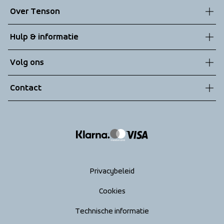
Over Tenson
Onze geschiedenis
Hulp & informatie
Duurzaamheid
Klantenservice
Volg ons
Technologieën
Algemene voorwaarden
Contact
Retouren
info@tenson.com
Leveringen
Maattabel
Return your order
Privacybeleid
Cookies
Technische informatie