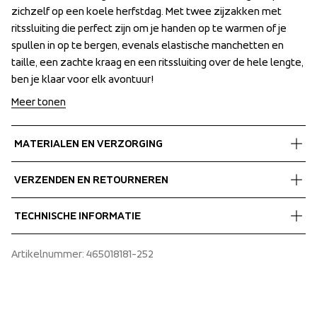
zichzelf op een koele herfstdag. Met twee zijzakken met 
zichzelf op een koele herfstdag. Met twee zijzakken met 
ritssluiting die perfect zijn om je handen op te warmen of je 
ritssluiting die perfect zijn om je handen op te warmen of je 
spullen in op te bergen, evenals elastische manchetten en 
spullen in op te bergen, evenals elastische manchetten en 
taille, een zachte kraag en een ritssluiting over de hele lengte, 
taille, een zachte kraag en een ritssluiting over de hele lengte, 
ben je klaar voor elk avontuur!
ben je klaar voor elk avontuur!
Meer tonen
MATERIALEN EN VERZORGING
Fabrics
VERZENDEN EN RETOURNEREN
Shell fabric 1
 Fleece
Gratis bezorging bij bestellingen boven de €60.
TECHNISCHE INFORMATIE
 Antipilling 
Wij verzenden met UPS die overdag bezorgt.
100% Recycled Polyester
Zorg ervoor dat u een adres kiest waar u het pakket 
Elastic at wrist, Elastic hem, Two front pockets with 
Artikelnummer
: 
465018181-252
ontvangt.
zippers