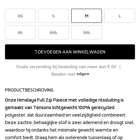
XS
S
M
L
XL
XXL
3XL
TOEVOEGEN AAN WINKELWAGEN
Gratis verzending bij besteding van meer dan € 60
Betalen met
PRODUCTBESCHRIJVING
Onze Himalaya Full Zip Fleece met volledige ritssluiting is 
Onze Himalaya Full Zip Fleece met volledige ritssluiting is 
gemaakt van Tensons lichtgewicht 100% gerecycled 
gemaakt van Tensons lichtgewicht 100% gerecycled 
polyester, dat duurzaamheid en veelzijdigheid combineert. 
polyester, dat duurzaamheid en veelzijdigheid combineert. 
Deze zachte, behaaglijke stof is zeer ademend en droogt snel, 
Deze zachte, behaaglijke stof is zeer ademend en droogt snel, 
waardoor hij ondanks het minimale gewicht warmte en 
waardoor hij ondanks het minimale gewicht warmte en 
comfort biedt. Draag hem als isolerende tussenlaag of op 
comfort biedt. Draag hem als isolerende tussenlaag of op 