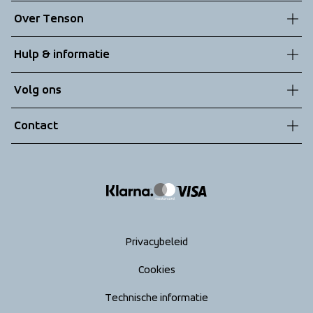
Over Tenson
Onze geschiedenis
Hulp & informatie
Duurzaamheid
Klantenservice
Volg ons
Technologieën
Algemene voorwaarden
Contact
Retouren
info@tenson.com
Leveringen
Maattabel
Return your order
Privacybeleid
Cookies
Technische informatie