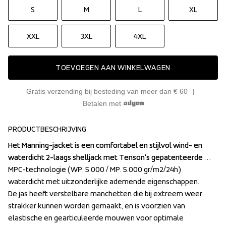
S
M
L
XL
XXL
3XL
4XL
TOEVOEGEN AAN WINKELWAGEN
Gratis verzending bij besteding van meer dan € 60
Betalen met
PRODUCTBESCHRIJVING
Het Manning-jacket is een comfortabel en stijlvol wind- en 
Het Manning-jacket is een comfortabel en stijlvol wind- en 
waterdicht 2-laags shelljack met Tenson's gepatenteerde 
waterdicht 2-laags shelljack met Tenson's gepatenteerde 
MPC-technologie (WP. 5.000 / MP. 5.000 gr/m2/24h) 
MPC-technologie (WP. 5.000 / MP. 5.000 gr/m2/24h) 
waterdicht met uitzonderlijke ademende eigenschappen.

waterdicht met uitzonderlijke ademende eigenschappen.

De jas heeft verstelbare manchetten die bij extreem weer 
De jas heeft verstelbare manchetten die bij extreem weer 
strakker kunnen worden gemaakt, en is voorzien van 
strakker kunnen worden gemaakt, en is voorzien van 
elastische en gearticuleerde mouwen voor optimale 
elastische en gearticuleerde mouwen voor optimale 