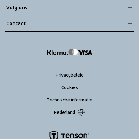
Klantenservice
Volg ons
Technologieën
Algemene voorwaarden
Contact
Retouren
info@tenson.com
Leveringen
Maattabel
Return your order
Privacybeleid
Cookies
Technische informatie
Nederland