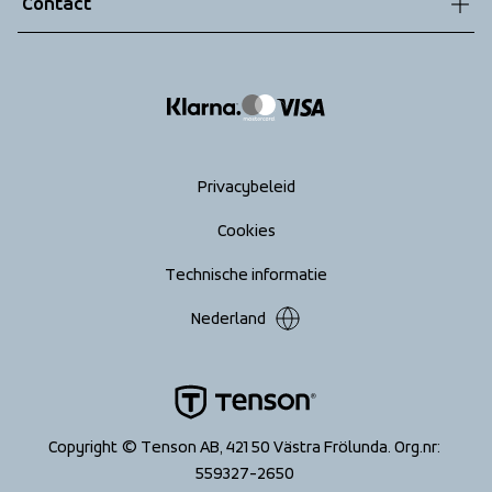
Contact
Retouren
info@tenson.com
Leveringen
Maattabel
Return your order
Privacybeleid
Cookies
Technische informatie
Nederland
Copyright © Tenson AB, 421 50 Västra Frölunda. Org.nr: 
559327-2650 