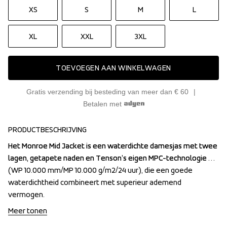
XS
S
M
L
XL
XXL
3XL
TOEVOEGEN AAN WINKELWAGEN
Gratis verzending bij besteding van meer dan € 60
Betalen met
PRODUCTBESCHRIJVING
Het Monroe Mid Jacket is een waterdichte damesjas met twee 
Het Monroe Mid Jacket is een waterdichte damesjas met twee 
lagen, getapete naden en Tenson’s eigen MPC-technologie 
lagen, getapete naden en Tenson’s eigen MPC-technologie 
(WP 10.000 mm/MP 10.000 g/m2/24 uur), die een goede 
(WP 10.000 mm/MP 10.000 g/m2/24 uur), die een goede 
waterdichtheid combineert met superieur ademend 
waterdichtheid combineert met superieur ademend 
vermogen.
vermogen.
Meer tonen