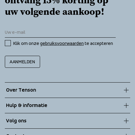
ontvang 15% korting op 
uw volgende aankoop!
Klik om onze 
gebruiksvoorwaarden
 te accepteren
AANMELDEN
Over Tenson
Onze geschiedenis
Hulp & informatie
Duurzaamheid
Klantenservice
Volg ons
Technologieën
Algemene voorwaarden