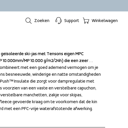
Zoeken
Support
Winkelwagen
n geïsoleerde ski-jas met Tensons eigen MPC 
n geïsoleerde ski-jas met Tensons eigen MPC 
10.000mm/MP 10.000 g/m2/24h) die een zeer 
10.000mm/MP 10.000 g/m2/24h) die een zeer 
 combineert met een goed ademend vermogen om je 
 combineert met een goed ademend vermogen om je 
ens besneeuwde, winderige en natte omstandigheden 
ens besneeuwde, winderige en natte omstandigheden 
rPush™ Insulate die zorgt voor dampregulatie met 
rPush™ Insulate die zorgt voor dampregulatie met 
s voorzien van een vaste en verstelbare capuchon, 
s voorzien van een vaste en verstelbare capuchon, 
rstelbare manchetten, zakje voor skipas, 
rstelbare manchetten, zakje voor skipas, 
leece gevoerde kraag om te voorkomen dat de kin 
leece gevoerde kraag om te voorkomen dat de kin 
rd met een PFC-vrije waterafstotende afwerking.
rd met een PFC-vrije waterafstotende afwerking.