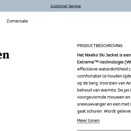
Customer Service
Zomersale
PRODUCTBESCHRIJVING
en
Het Niseko Ski Jacket is ee
Het Niseko Ski Jacket is ee
Extreme™-technologie (WP 
Extreme™-technologie (WP 
effectieve waterdichtheid
effectieve waterdichtheid
comfortabel te houden tijd
comfortabel te houden tijd
op de berg. Voorzien van Ai
op de berg. Voorzien van Ai
behoud van warmte. De jas i
behoud van warmte. De jas i
voorgevormde mouwen en ve
voorgevormde mouwen en ve
sneeuwvanger en een met f
sneeuwvanger en een met f
gaat schuren. Wordt geleve
gaat schuren. Wordt geleve
Meer tonen