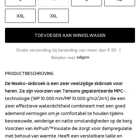
XXL
3XL
TOEVOEGEN AAN WINKELWAGEN
Gratis verzending bij besteding van meer dan € 60
Betalen met
PRODUCTBESCHRIJVING
De Niseko-skibroek is een zeer veelzijdige skibroek voor 
De Niseko-skibroek is een zeer veelzijdige skibroek voor 
heren. Ze zijn voorzien van Tensons gepatenteerde MPC-
heren. Ze zijn voorzien van Tensons gepatenteerde MPC-
technologie (WP 10.000 mm/MP 10.000 g/m2/24 h) die een 
technologie (WP 10.000 mm/MP 10.000 g/m2/24 h) die een 
zeer effectieve waterdichtheid combineert met een goed 
zeer effectieve waterdichtheid combineert met een goed 
ademend vermogen om je comfortabel te houden tijdens 
ademend vermogen om je comfortabel te houden tijdens 
besneeuwde, winderige en natte omstandigheden op de berg. 
besneeuwde, winderige en natte omstandigheden op de berg. 
Voorzien van AirPush™ Insulate die zorgt voor dampregulatie 
Voorzien van AirPush™ Insulate die zorgt voor dampregulatie 
met behoud van warmte. Heeft een verstelbare taille en 
met behoud van warmte. Heeft een verstelbare taille en 