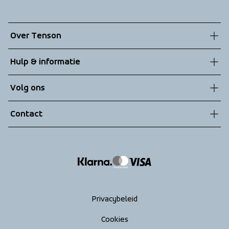
Over Tenson
Onze geschiedenis
Hulp & informatie
Duurzaamheid
Klantenservice
Volg ons
Technologieën
Algemene voorwaarden
Contact
Retouren
info@tenson.com
Leveringen
Maattabel
Return your order
Privacybeleid
Cookies