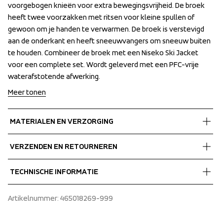
voorgebogen knieën voor extra bewegingsvrijheid. De broek 
voorgebogen knieën voor extra bewegingsvrijheid. De broek 
heeft twee voorzakken met ritsen voor kleine spullen of 
heeft twee voorzakken met ritsen voor kleine spullen of 
gewoon om je handen te verwarmen. De broek is verstevigd 
gewoon om je handen te verwarmen. De broek is verstevigd 
aan de onderkant en heeft sneeuwvangers om sneeuw buiten 
aan de onderkant en heeft sneeuwvangers om sneeuw buiten 
te houden. Combineer de broek met een Niseko Ski Jacket 
te houden. Combineer de broek met een Niseko Ski Jacket 
voor een complete set. Wordt geleverd met een PFC-vrije 
voor een complete set. Wordt geleverd met een PFC-vrije 
waterafstotende afwerking.
waterafstotende afwerking.
Meer tonen
MATERIALEN EN VERZORGING
Fabrics
VERZENDEN EN RETOURNEREN
Shell fabric 1
 MPC Extreme
Gratis bezorging bij bestellingen boven de €60.
TECHNISCHE INFORMATIE
 WP 10 000 mm
Wij verzenden met UPS die overdag bezorgt.
 MP 10 000 g/m2/24 h
Zorg ervoor dat u een adres kiest waar u het pakket 
Snowgaiter, Reinforcement, Taped seams, Articulated 
Artikelnummer
: 
465018269-999
 PFC-free water repellent finish
ontvangt.
knees, Two front pockets with zippers, One leg pocket 
 100% Recycled Polyester 
with zipper, Adjustable waist