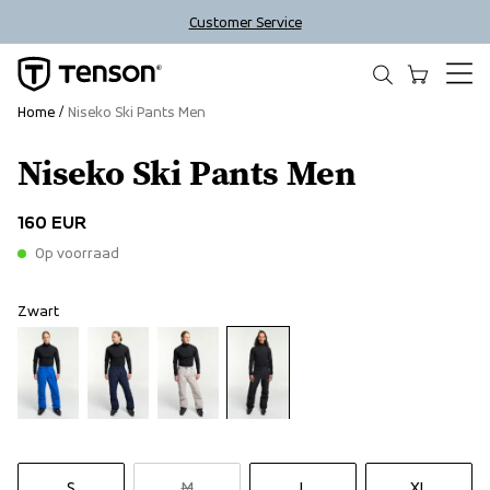
Customer Service
Home
Niseko Ski Pants Men
Niseko Ski Pants Men
160 EUR
Op voorraad
Zwart
S
M
L
XL