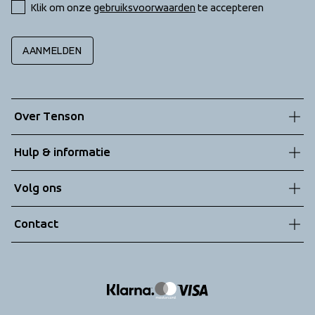
Klik om onze 
gebruiksvoorwaarden
 te accepteren
AANMELDEN
Over Tenson
Onze geschiedenis
Hulp & informatie
Duurzaamheid
Klantenservice
Volg ons
Technologieën
Algemene voorwaarden
Contact
Retouren
info@tenson.com
Leveringen
Maattabel
Return your order