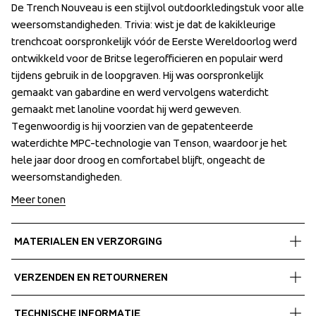
De Trench Nouveau is een stijlvol outdoorkledingstuk voor alle 
De Trench Nouveau is een stijlvol outdoorkledingstuk voor alle 
weersomstandigheden. Trivia: wist je dat de kakikleurige 
weersomstandigheden. Trivia: wist je dat de kakikleurige 
trenchcoat oorspronkelijk vóór de Eerste Wereldoorlog werd 
trenchcoat oorspronkelijk vóór de Eerste Wereldoorlog werd 
ontwikkeld voor de Britse legerofficieren en populair werd 
ontwikkeld voor de Britse legerofficieren en populair werd 
tijdens gebruik in de loopgraven. Hij was oorspronkelijk 
tijdens gebruik in de loopgraven. Hij was oorspronkelijk 
gemaakt van gabardine en werd vervolgens waterdicht 
gemaakt van gabardine en werd vervolgens waterdicht 
gemaakt met lanoline voordat hij werd geweven. 
gemaakt met lanoline voordat hij werd geweven. 
Tegenwoordig is hij voorzien van de gepatenteerde 
Tegenwoordig is hij voorzien van de gepatenteerde 
waterdichte MPC-technologie van Tenson, waardoor je het 
waterdichte MPC-technologie van Tenson, waardoor je het 
hele jaar door droog en comfortabel blijft, ongeacht de 
hele jaar door droog en comfortabel blijft, ongeacht de 
weersomstandigheden.
weersomstandigheden.
Meer tonen
MATERIALEN EN VERZORGING
Fabrics
VERZENDEN EN RETOURNEREN
Shell fabric 1
 MPC Extreme
Gratis bezorging bij bestellingen boven de €60.
TECHNISCHE INFORMATIE