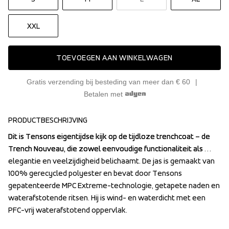
XXL
TOEVOEGEN AAN WINKELWAGEN
Gratis verzending bij besteding van meer dan € 60
Betalen met
PRODUCTBESCHRIJVING
Dit is Tensons eigentijdse kijk op de tijdloze trenchcoat – de 
Dit is Tensons eigentijdse kijk op de tijdloze trenchcoat – de 
Trench Nouveau, die zowel eenvoudige functionaliteit als 
Trench Nouveau, die zowel eenvoudige functionaliteit als 
elegantie en veelzijdigheid belichaamt. De jas is gemaakt van 
elegantie en veelzijdigheid belichaamt. De jas is gemaakt van 
100% gerecycled polyester en bevat door Tensons 
100% gerecycled polyester en bevat door Tensons 
gepatenteerde MPC Extreme-technologie, getapete naden en 
gepatenteerde MPC Extreme-technologie, getapete naden en 
waterafstotende ritsen. Hij is wind- en waterdicht met een 
waterafstotende ritsen. Hij is wind- en waterdicht met een 
PFC-vrij waterafstotend oppervlak.

PFC-vrij waterafstotend oppervlak.
