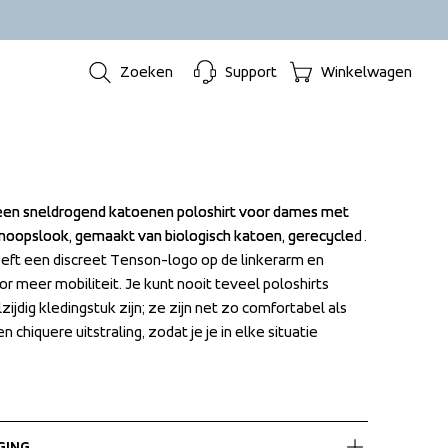
Zoeken
Support
Winkelwagen
s een sneldrogend katoenen poloshirt voor dames met 
s een sneldrogend katoenen poloshirt voor dames met 
knoopslook, gemaakt van biologisch katoen, gerecycled 
knoopslook, gemaakt van biologisch katoen, gerecycled 
eeft een discreet Tenson-logo op de linkerarm en 
eeft een discreet Tenson-logo op de linkerarm en 
r meer mobiliteit. Je kunt nooit teveel poloshirts 
r meer mobiliteit. Je kunt nooit teveel poloshirts 
jdig kledingstuk zijn; ze zijn net zo comfortabel als 
jdig kledingstuk zijn; ze zijn net zo comfortabel als 
chiquere uitstraling, zodat je je in elke situatie 
chiquere uitstraling, zodat je je in elke situatie 
GING