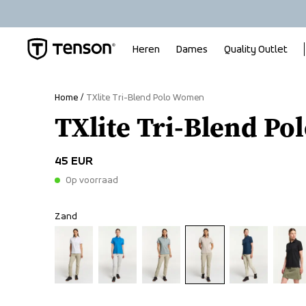
Heren
Dames
Quality Outlet
Home
TXlite Tri-Blend Polo Women
TXlite Tri-Blend P
45 EUR
Op voorraad
Zand