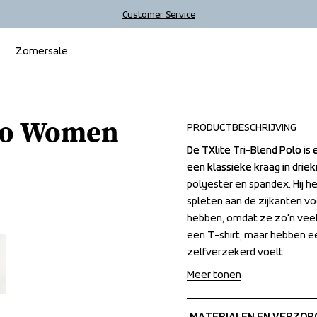
Customer Service
Zomersale
olo Women
PRODUCTBESCHRIJVING
De TXlite Tri-Blend Polo i
De TXlite Tri-Blend Polo i
een klassieke kraag in drie
een klassieke kraag in drie
polyester en spandex. Hij h
polyester en spandex. Hij h
spleten aan de zijkanten voo
spleten aan de zijkanten voo
hebben, omdat ze zo'n veelzi
hebben, omdat ze zo'n veelzi
een T-shirt, maar hebben een 
een T-shirt, maar hebben een 
zelfverzekerd voelt.
zelfverzekerd voelt.
Meer tonen
MATERIALEN EN VERZOR