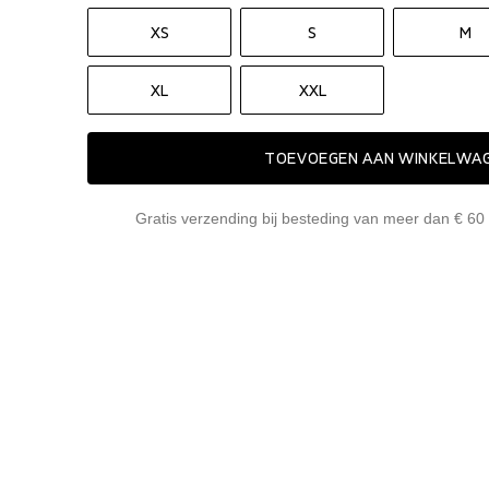
XS
S
M
XL
XXL
TOEVOEGEN AAN WINKELWA
Gratis verzending bij besteding van meer dan € 60