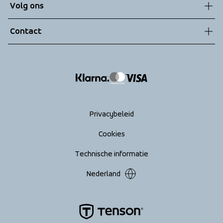
Volg ons
Technologieën
Algemene voorwaarden
Contact
Retouren
info@tenson.com
Leveringen
Maattabel
Return your order
Privacybeleid
Cookies
Technische informatie
Nederland