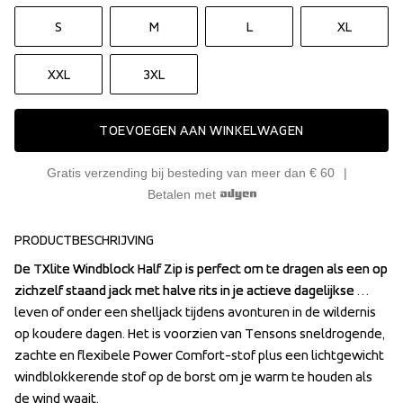
S
M
L
XL
XXL
3XL
TOEVOEGEN AAN WINKELWAGEN
Gratis verzending bij besteding van meer dan € 60
Betalen met
PRODUCTBESCHRIJVING
De TXlite Windblock Half Zip is perfect om te dragen als een op 
De TXlite Windblock Half Zip is perfect om te dragen als een op 
zichzelf staand jack met halve rits in je actieve dagelijkse 
zichzelf staand jack met halve rits in je actieve dagelijkse 
leven of onder een shelljack tijdens avonturen in de wildernis 
leven of onder een shelljack tijdens avonturen in de wildernis 
op koudere dagen. Het is voorzien van Tensons sneldrogende, 
op koudere dagen. Het is voorzien van Tensons sneldrogende, 
zachte en flexibele Power Comfort-stof plus een lichtgewicht 
zachte en flexibele Power Comfort-stof plus een lichtgewicht 
windblokkerende stof op de borst om je warm te houden als 
windblokkerende stof op de borst om je warm te houden als 
de wind waait.
de wind waait.