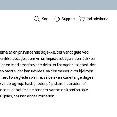
Søg
Support
Indkøbskurv
e er en prisvindende skijakke, der vandt guld ved 
e er en prisvindende skijakke, der vandt guld ved 
ikke detaljer, som vi har finjusteret lige siden. Jakken 
ikke detaljer, som vi har finjusteret lige siden. Jakken 
 ryggen med neonfarvede detaljer for øget synlighed, der 
 ryggen med neonfarvede detaljer for øget synlighed, der 
en hætte, der kan udvides, så den passer over hjelmen. 
en hætte, der kan udvides, så den passer over hjelmen. 
 med forseglede sømme, så den kan klare lange dage i 
 med forseglede sømme, så den kan klare lange dage i 
inde og høje hastigheder på pisten. Indersiden af 
inde og høje hastigheder på pisten. Indersiden af 
ece til at holde dine hænder varme og komfortable. 
ece til at holde dine hænder varme og komfortable. 
 lynlås, der kan åbnes forneden.
 lynlås, der kan åbnes forneden.