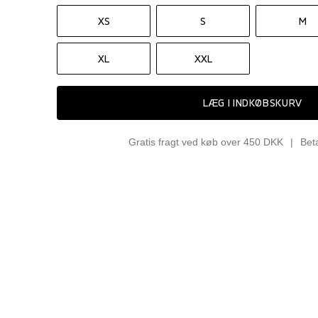
XS
S
M
XL
XXL
LÆG I INDKØBSKURV
Gratis fragt ved køb over 450 DKK
Bet