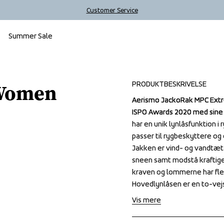
Customer Service
Summer Sale
PRODUKTBESKRIVELSE
 Women
Aerismo JackoRak MPC Extrem
Aerismo JackoRak MPC Extrem
ISPO Awards 2020 med sine un
ISPO Awards 2020 med sine un
har en unik lynlåsfunktion i
har en unik lynlåsfunktion i
passer til rygbeskyttere og 
passer til rygbeskyttere og 
Jakken er vind- og vandtæt
Jakken er vind- og vandtæt
sneen samt modstå kraftige v
sneen samt modstå kraftige v
kraven og lommerne har fle
kraven og lommerne har fle
Hovedlynlåsen er en to-vejs
Hovedlynlåsen er en to-vejs
Vis mere