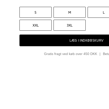
S
M
L
XXL
3XL
LÆG I INDKØBSKURV
Gratis fragt ved køb over 450 DKK
Bet