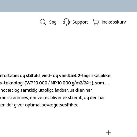
Søg
Support
Indkøbskurv
fortabel og stilfuld, vind- og vandtæt 2-lags skaljakke 
fortabel og stilfuld, vind- og vandtæt 2-lags skaljakke 
teknologi (WP 10.000 / MP 10.000 g/m2/24 t), som 
teknologi (WP 10.000 / MP 10.000 g/m2/24 t), som 
andtæt og samtidig utroligt åndbar. Jakken har 
andtæt og samtidig utroligt åndbar. Jakken har 
kan strammes, når vejret bliver ekstremt, og den har 
kan strammes, når vejret bliver ekstremt, og den har 
r, der giver optimal bevægelsesfrihed.
r, der giver optimal bevægelsesfrihed.