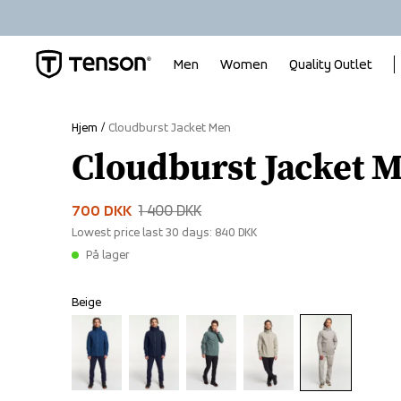
Men
Women
Quality Outlet
Hjem
Cloudburst Jacket Men
Cloudburst Jacket 
700 DKK
1 400 DKK
Lowest price last 30 days:
840 DKK
På lager
Beige