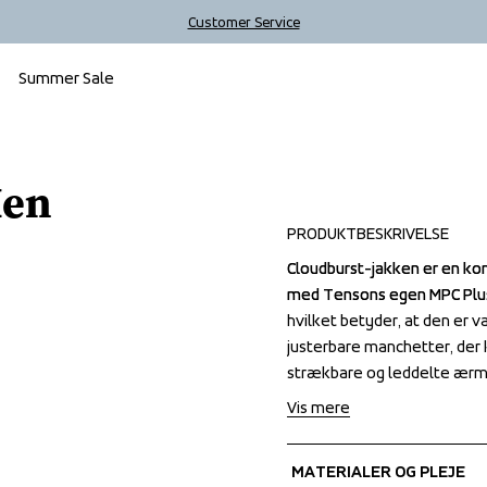
Customer Service
Summer Sale
Sale
Men
PRODUKTBESKRIVELSE
Cloudburst-jakken er en kom
Cloudburst-jakken er en kom
med Tensons egen MPC Plus-
med Tensons egen MPC Plus-
hvilket betyder, at den er v
hvilket betyder, at den er v
justerbare manchetter, der 
justerbare manchetter, der 
strækbare og leddelte ærme
strækbare og leddelte ærme
Vis mere
MATERIALER OG PLEJE