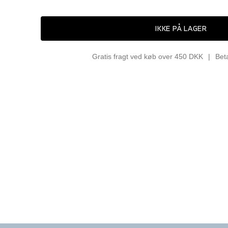
IKKE PÅ LAGER
Gratis fragt ved køb over 450 DKK
Bet