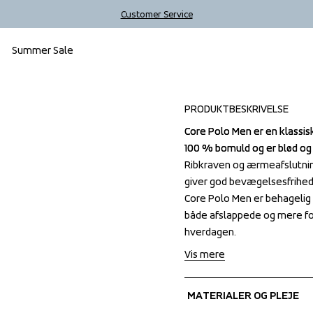
Customer Service
Summer Sale
Outlet
PRODUKTBESKRIVELSE
Core Polo Men er en klassisk
Core Polo Men er en klassisk
100 % bomuld og er blød og 
100 % bomuld og er blød og 
Ribkraven og ærmeafslutninge
Ribkraven og ærmeafslutninge
giver god bevægelsesfrihed 
giver god bevægelsesfrihed 
Core Polo Men er behagelig s
Core Polo Men er behagelig s
både afslappede og mere form
både afslappede og mere form
hverdagen.
hverdagen.
Vis mere
MATERIALER OG PLEJE