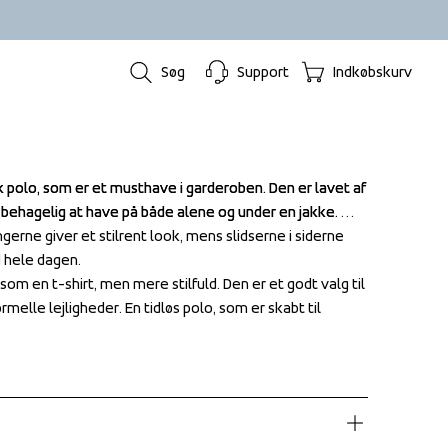
Søg
Support
Indkøbskurv
 polo, som er et musthave i garderoben. Den er lavet af 
 polo, som er et musthave i garderoben. Den er lavet af 
behagelig at have på både alene og under en jakke. 
behagelig at have på både alene og under en jakke. 
rne giver et stilrent look, mens slidserne i siderne 
rne giver et stilrent look, mens slidserne i siderne 
hele dagen.

hele dagen.

om en t-shirt, men mere stilfuld. Den er et godt valg til 
om en t-shirt, men mere stilfuld. Den er et godt valg til 
elle lejligheder. En tidløs polo, som er skabt til 
elle lejligheder. En tidløs polo, som er skabt til 