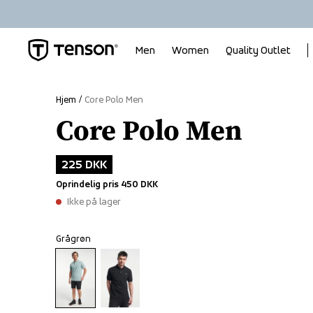
Men
Women
Quality Outlet
Hjem
Core Polo Men
Core Polo Men
225 DKK
Oprindelig pris
450 DKK
Ikke på lager
Grågrøn