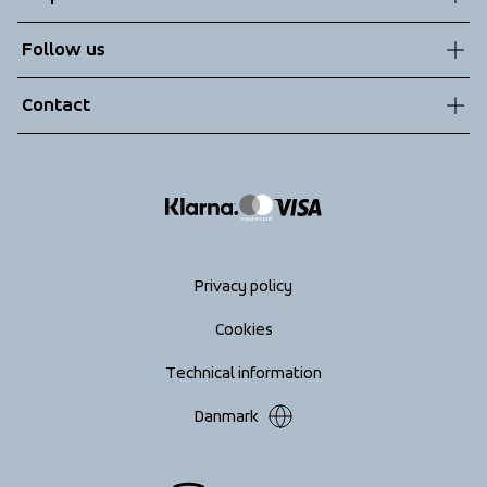
Sustainability
Customer service
Follow us
Technologies
Terms & Conditions
Contact
Returns
info@tenson.com
Shipping
Size guide
Accessibility statement
Return your order
Privacy policy
Cookies
Technical information
Danmark