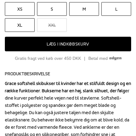
XS
S
M
L
XL
XXL
LÆG I INDKØBSKURV
Gratis fragt ved køb over 450 DKK
Betal med
PRODUKTBESKRIVELSE
Grace softshell skibukser til kvinder har et stilfuldt design og en 
Grace softshell skibukser til kvinder har et stilfuldt design og en 
række funktioner. Bukserne har en høj, slank silhuet, der følger 
række funktioner. Bukserne har en høj, slank silhuet, der følger 
dine kurver perfekt hele vejen ned til støvlerne. Softshell-
dine kurver perfekt hele vejen ned til støvlerne. Softshell-
stoffet i polyester og spandex gør dem meget bløde og 
stoffet i polyester og spandex gør dem meget bløde og 
behagelige. Du kan også justere taljen med den skjulte 
behagelige. Du kan også justere taljen med den skjulte 
elastiksnøre. Du behøver ikke bekymre dig om at blive kold, da 
elastiksnøre. Du behøver ikke bekymre dig om at blive kold, da 
de er foret med varmende fleece. Ved anklerne er der en 
de er foret med varmende fleece. Ved anklerne er der en 
snefangslås og en silikonegriber, som forhindrer sne i at 
snefangslås og en silikonegriber, som forhindrer sne i at 