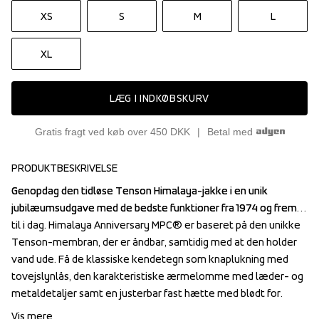
XS
S
M
L
XL
LÆG I INDKØBSKURV
Gratis fragt ved køb over 450 DKK
Betal med
PRODUKTBESKRIVELSE
Genopdag den tidløse Tenson Himalaya-jakke i en unik 
Genopdag den tidløse Tenson Himalaya-jakke i en unik 
jubilæumsudgave med de bedste funktioner fra 1974 og frem 
jubilæumsudgave med de bedste funktioner fra 1974 og frem 
til i dag. Himalaya Anniversary MPC® er baseret på den unikke 
til i dag. Himalaya Anniversary MPC® er baseret på den unikke 
Tenson-membran, der er åndbar, samtidig med at den holder 
Tenson-membran, der er åndbar, samtidig med at den holder 
vand ude. Få de klassiske kendetegn som knaplukning med 
vand ude. Få de klassiske kendetegn som knaplukning med 
tovejslynlås, den karakteristiske ærmelomme med læder- og 
tovejslynlås, den karakteristiske ærmelomme med læder- og 
metaldetaljer samt en justerbar fast hætte med blødt for.
metaldetaljer samt en justerbar fast hætte med blødt for.
Vis mere