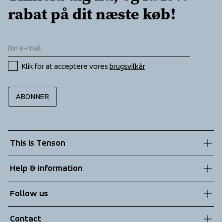
rabat på dit næste køb!
Klik for at acceptere vores 
brugsvilkår
ABONNER
This is Tenson
About us
Help & information
Sustainability
Customer service
Follow us
Technologies
Terms & Conditions
Contact