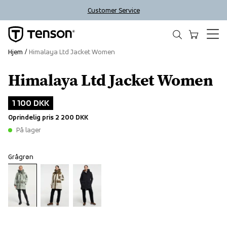
Customer Service
Hjem
Himalaya Ltd Jacket Women
Himalaya Ltd Jacket Women
Outlet
1 100 DKK
Oprindelig pris
2 200 DKK
På lager
Grågrøn