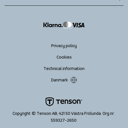
Returns
info@tenson.com
Shipping
Size guide
Accessibility statement
Return your order
Privacy policy
Cookies
Technical information
Danmark
Copyright © Tenson AB, 421 50 Västra Frölunda. Org.nr: 
559327-2650 