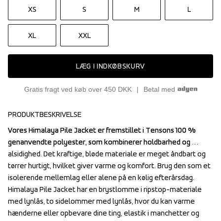
XS
S
M
L
XL
XXL
LÆG I INDKØBSKURV
Gratis fragt ved køb over 450 DKK
Betal med
PRODUKTBESKRIVELSE
Vores Himalaya Pile Jacket er fremstillet i Tensons 100 % 
Vores Himalaya Pile Jacket er fremstillet i Tensons 100 % 
genanvendte polyester, som kombinerer holdbarhed og 
genanvendte polyester, som kombinerer holdbarhed og 
alsidighed. Det kraftige, bløde materiale er meget åndbart og 
alsidighed. Det kraftige, bløde materiale er meget åndbart og 
tørrer hurtigt, hvilket giver varme og komfort. Brug den som et 
tørrer hurtigt, hvilket giver varme og komfort. Brug den som et 
isolerende mellemlag eller alene på en kølig efterårsdag. 
isolerende mellemlag eller alene på en kølig efterårsdag. 
Himalaya Pile Jacket har en brystlomme i ripstop-materiale 
Himalaya Pile Jacket har en brystlomme i ripstop-materiale 
med lynlås, to sidelommer med lynlås, hvor du kan varme 
med lynlås, to sidelommer med lynlås, hvor du kan varme 
hænderne eller opbevare dine ting, elastik i manchetter og 
hænderne eller opbevare dine ting, elastik i manchetter og 