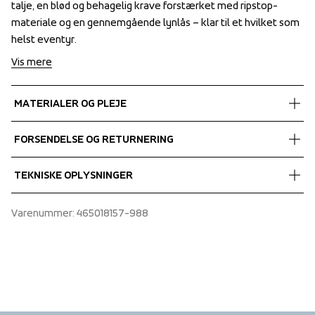
talje, en blød og behagelig krave forstærket med ripstop-
talje, en blød og behagelig krave forstærket med ripstop-
materiale og en gennemgående lynlås – klar til et hvilket som 
materiale og en gennemgående lynlås – klar til et hvilket som 
helst eventyr.
helst eventyr.
Vis mere
MATERIALER OG PLEJE
Fabrics
FORSENDELSE OG RETURNERING
Shell fabric 1
 Pile
Vi leverer med UPS, og altid gratis levering med UPS Standard 
TEKNISKE OPLYSNINGER
 Antipilling
over 450 DKK.
 100% Recycled Polyester 
Articulated sleeves, Chest pocket with zipper, Two front 
Varenummer
: 
465018157-988
Shell fabric 2
pockets with zippers, Elastic binding at hem & sleeve ends
 92% Recycled Polyamide, 8% Spandex