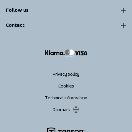
Sustainability
Customer service
Follow us
Technologies
Terms & Conditions
Contact
Returns
info@tenson.com
Shipping
Size guide
Accessibility statement
Return your order
Privacy policy
Cookies
Technical information
Danmark