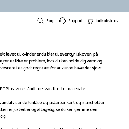
Søg
Support
Indkøbskurv
t lavet til kvinder er du klar til eventyr i skoven, på 
t lavet til kvinder er du klar til eventyr i skoven, på 
ejret er ikke et problem, hvis du kan holde dig varm og 
ejret er ikke et problem, hvis du kan holde dig varm og 
investere i et godt regnsæt for at kunne have det sjovt 
investere i et godt regnsæt for at kunne have det sjovt 
PC Plus, vores åndbare, vandtætte materiale.

PC Plus, vores åndbare, vandtætte materiale.

andafvisende lynlåse og justerbar kant og manchetter, 
andafvisende lynlåse og justerbar kant og manchetter, 
en er justerbar og aftagelig, så du kan gemme den 
en er justerbar og aftagelig, så du kan gemme den 
ig.

ig.
