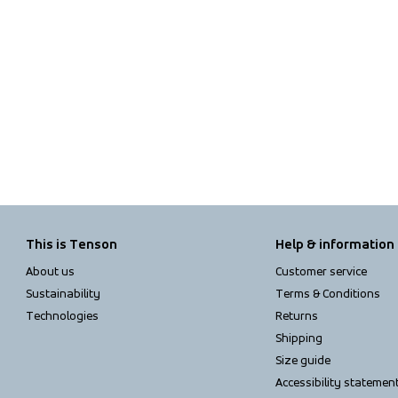
Taped seams
Articulated sleeves
Detachable hood
Adjustable leg ending
Adjustable hem
This is Tenson
Help & information
About us
Customer service
Sustainability
Terms & Conditions
Technologies
Returns
Shipping
Size guide
Accessibility statemen