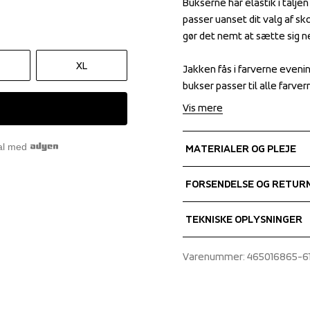
Bukserne har elastik i talje
Bukserne har elastik i talje
passer uanset dit valg af s
passer uanset dit valg af s
gør det nemt at sætte sig ned
gør det nemt at sætte sig ned
XL
Jakken fås i farverne evenin
Jakken fås i farverne evenin
bukser passer til alle farver
bukser passer til alle farver
Vis mere
al med
MATERIALER OG PLEJE
Fabrics
FORSENDELSE OG RETUR
Shell fabric 1
 100% Polyester 
Vi leverer med UPS, og alti
TEKNISKE OPLYSNINGER
Lining
 100% Polyester
Articulated knees
Varenummer
: 
465016865-61
Adjustable cuffs
Water repellent zipper
Zip in leg ending