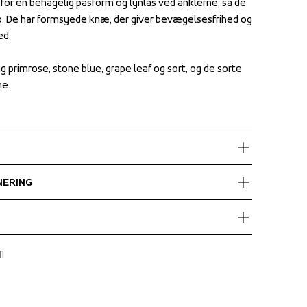
n for en behagelig pasform og lynlås ved anklerne, så de 
n for en behagelig pasform og lynlås ved anklerne, så de 
ko. De har formsyede knæ, der giver bevægelsesfrihed og 
ko. De har formsyede knæ, der giver bevægelsesfrihed og 
. 

. 

g primrose, stone blue, grape leaf og sort, og de sorte 
g primrose, stone blue, grape leaf og sort, og de sorte 
ne.
ne.
NERING
d gratis levering med UPS Standard over 450 DKK.
1
s