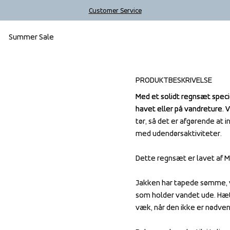
Customer Service
Summer Sale
Outlet
PRODUKTBESKRIVELSE
Med et solidt regnsæt speciel
Med et solidt regnsæt speciel
havet eller på vandreture. V
havet eller på vandreture. V
tør, så det er afgørende at 
tør, så det er afgørende at 
med udendørsaktiviteter.

med udendørsaktiviteter.

Dette regnsæt er lavet af M
Dette regnsæt er lavet af M
Jakken har tapede sømme, v
Jakken har tapede sømme, v
som holder vandet ude. Hætt
som holder vandet ude. Hætt
væk, når den ikke er nødvend
væk, når den ikke er nødvend