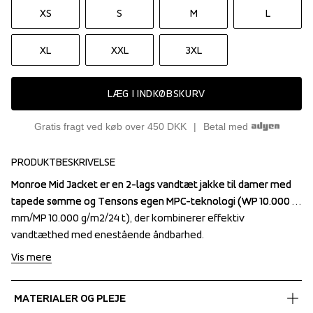
XS
S
M
L
XL
XXL
3XL
LÆG I INDKØBSKURV
Gratis fragt ved køb over 450 DKK
Betal med
PRODUKTBESKRIVELSE
Monroe Mid Jacket er en 2-lags vandtæt jakke til damer med 
Monroe Mid Jacket er en 2-lags vandtæt jakke til damer med 
tapede sømme og Tensons egen MPC-teknologi (WP 10.000 
tapede sømme og Tensons egen MPC-teknologi (WP 10.000 
mm/MP 10.000 g/m2/24 t), der kombinerer effektiv 
mm/MP 10.000 g/m2/24 t), der kombinerer effektiv 
vandtæthed med enestående åndbarhed.
vandtæthed med enestående åndbarhed.
Vis mere
MATERIALER OG PLEJE