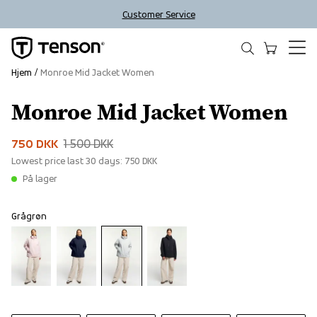
Customer Service
Hjem
Monroe Mid Jacket Women
Monroe Mid Jacket Women
Sale
750 DKK
1 500 DKK
Lowest price last 30 days:
750 DKK
På lager
Grågrøn