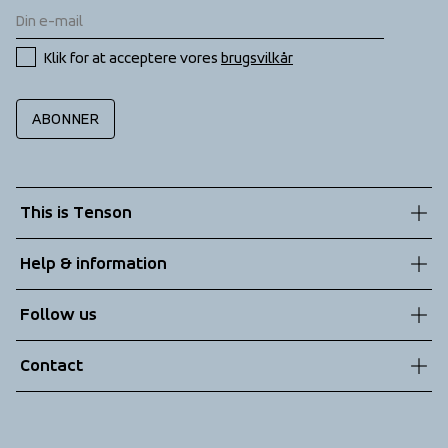
Klik for at acceptere vores 
brugsvilkår
ABONNER
This is Tenson
About us
Help & information
Sustainability
Customer service
Follow us
Technologies
Terms & Conditions
Contact
Returns
info@tenson.com
Shipping
Size guide