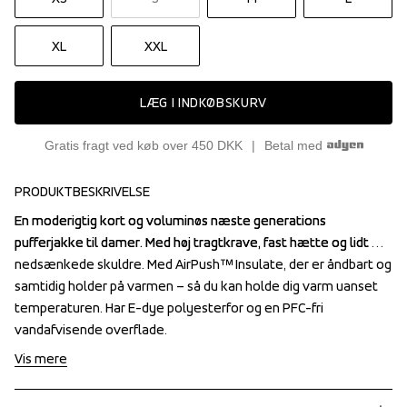
XL
XXL
LÆG I INDKØBSKURV
Gratis fragt ved køb over 450 DKK
Betal med
PRODUKTBESKRIVELSE
En moderigtig kort og voluminøs næste generations 
En moderigtig kort og voluminøs næste generations 
pufferjakke til damer. Med høj tragtkrave, fast hætte og lidt 
pufferjakke til damer. Med høj tragtkrave, fast hætte og lidt 
nedsænkede skuldre. Med AirPush™ Insulate, der er åndbart og 
nedsænkede skuldre. Med AirPush™ Insulate, der er åndbart og 
samtidig holder på varmen – så du kan holde dig varm uanset 
samtidig holder på varmen – så du kan holde dig varm uanset 
temperaturen. Har E-dye polyesterfor og en PFC-fri 
temperaturen. Har E-dye polyesterfor og en PFC-fri 
vandafvisende overflade.
vandafvisende overflade.
Vis mere