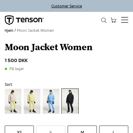
Customer Service
Hjem
Moon Jacket Women
Moon Jacket Women
1 500 DKK
På lager
Sort
XS
S
M
L