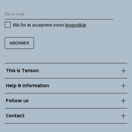
Klik for at acceptere vores 
brugsvilkår
ABONNER
This is Tenson
About us
Help & information
Sustainability
Customer service
Follow us
Technologies
Terms & Conditions
Contact
Returns
info@tenson.com
Shipping