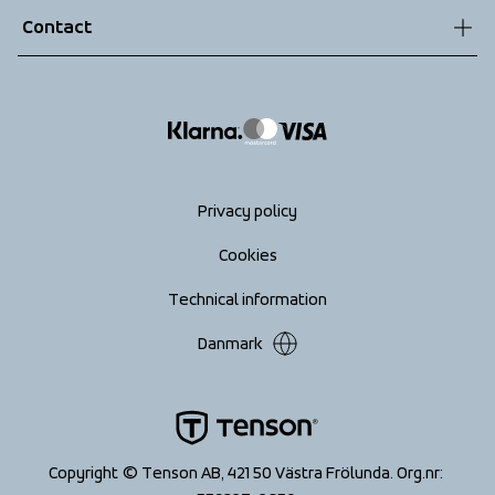
Contact
Returns
info@tenson.com
Shipping
Size guide
Accessibility statement
Return your order
Privacy policy
Cookies
Technical information
Danmark
Copyright © Tenson AB, 421 50 Västra Frölunda. Org.nr: 