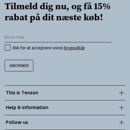
Tilmeld dig nu, og få 15% 
rabat på dit næste køb!
Klik for at acceptere vores 
brugsvilkår
ABONNER
This is Tenson
About us
Help & information
Sustainability
Customer service
Follow us
Technologies
Terms & Conditions