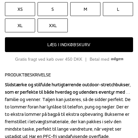
XS
S
M
L
XL
XXL
LÆG I INDKØBSKURV
Gratis fragt ved køb over 450 DKK
Betal med
PRODUKTBESKRIVELSE
Slidstærke og stilfulde hurtigtørrende outdoor-stretchbukser, 
Slidstærke og stilfulde hurtigtørrende outdoor-stretchbukser, 
som er perfekte til både hverdag og udendørs eventyr med 
som er perfekte til både hverdag og udendørs eventyr med 
familie og venner. Taljen kan justeres, så de sidder perfekt. De 
familie og venner. Taljen kan justeres, så de sidder perfekt. De 
to lommer foran har lynlåse til telefon, pung og nøgler. Der er 
to lommer foran har lynlåse til telefon, pung og nøgler. Der er 
to ekstra lommer på bagpå til ekstra opbevaring. Bukserne er 
to ekstra lommer på bagpå til ekstra opbevaring. Bukserne er 
fremstillet i letvægtsmateriale, der kan pakkes i selv den 
fremstillet i letvægtsmateriale, der kan pakkes i selv den 
mindste taske, perfekt til lange vandreture, når vejret ser 
mindste taske, perfekt til lange vandreture, når vejret ser 
ustadigt ud. Har en PFC-fri vandafvisende overflade.
ustadigt ud. Har en PFC-fri vandafvisende overflade.