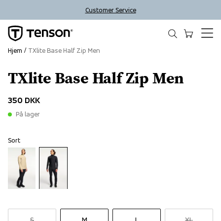
Customer Service
Hjem
TXlite Base Half Zip Men
TXlite Base Half Zip Men
350 DKK
På lager
Sort
S
M
L
XL