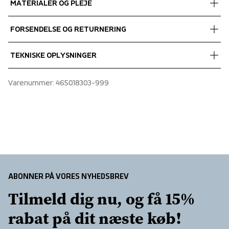
MATERIALER OG PLEJE
Fabrics
FORSENDELSE OG RETURNERING
Shell fabric 1
 Power comfort
Vi leverer med UPS, og altid gratis levering med UPS Standard 
TEKNISKE OPLYSNINGER
 Stretch
over 450 DKK.
 Quick dry
Articulated sleeves, Half zip at neck opening, Folded 
Varenummer
: 
465018303-999
 90% Recycled Polyester, 10% Spandex
chinguard
ABONNER PÅ VORES NYHEDSBREV
Tilmeld dig nu, og få 15% 
rabat på dit næste køb!