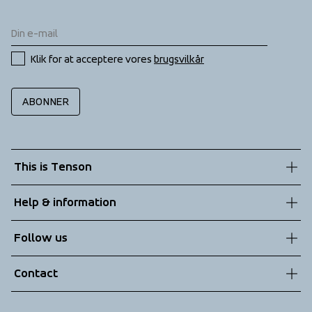
Klik for at acceptere vores 
brugsvilkår
ABONNER
This is Tenson
About us
Help & information
Sustainability
Customer service
Follow us
Technologies
Terms & Conditions
Contact
Returns
info@tenson.com
Shipping