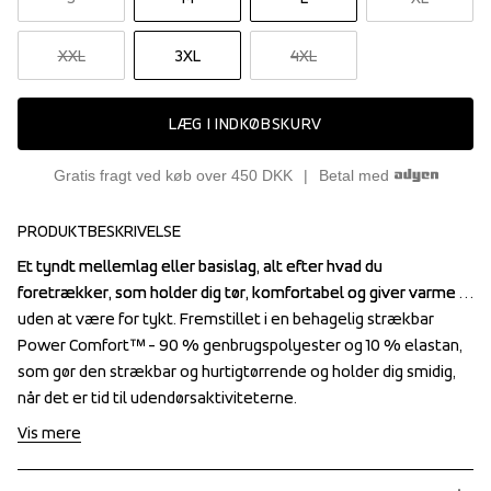
XXL
3XL
4XL
LÆG I INDKØBSKURV
Gratis fragt ved køb over 450 DKK
Betal med
PRODUKTBESKRIVELSE
Et tyndt mellemlag eller basislag, alt efter hvad du 
Et tyndt mellemlag eller basislag, alt efter hvad du 
foretrækker, som holder dig tør, komfortabel og giver varme 
foretrækker, som holder dig tør, komfortabel og giver varme 
uden at være for tykt. Fremstillet i en behagelig strækbar 
uden at være for tykt. Fremstillet i en behagelig strækbar 
Power Comfort™ - 90 % genbrugspolyester og 10 % elastan, 
Power Comfort™ - 90 % genbrugspolyester og 10 % elastan, 
som gør den strækbar og hurtigtørrende og holder dig smidig, 
som gør den strækbar og hurtigtørrende og holder dig smidig, 
når det er tid til udendørsaktiviteterne.
når det er tid til udendørsaktiviteterne.
Vis mere