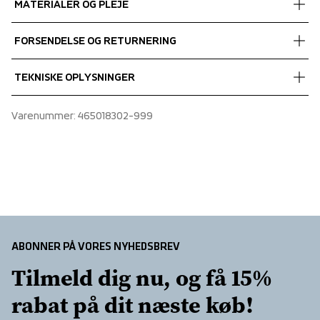
MATERIALER OG PLEJE
Fabrics
FORSENDELSE OG RETURNERING
Shell fabric 1
 Power comfort
Vi leverer med UPS, og altid gratis levering med UPS Standard 
TEKNISKE OPLYSNINGER
 Stretch
over 450 DKK.
 Quick dry
Articulated sleeves, Half zip at neck opening, Folded 
Varenummer
: 
465018302-999
 84% Recycled Polyester, 10% Polyester, 6% Spandex
chinguard
ABONNER PÅ VORES NYHEDSBREV
Tilmeld dig nu, og få 15% 
rabat på dit næste køb!