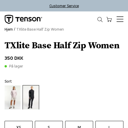
Customer Service
Hjem
TXlite Base Half Zip Women
TXlite Base Half Zip Women
350 DKK
På lager
Sort
XS
S
M
L