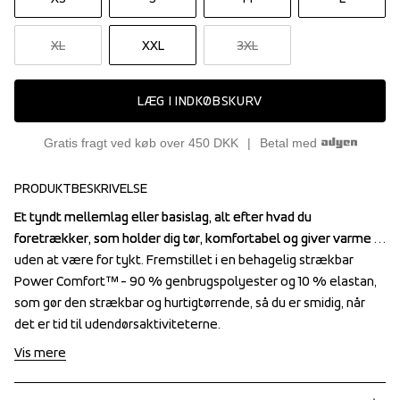
XL
XXL
3XL
LÆG I INDKØBSKURV
Gratis fragt ved køb over 450 DKK
Betal med
PRODUKTBESKRIVELSE
Et tyndt mellemlag eller basislag, alt efter hvad du 
Et tyndt mellemlag eller basislag, alt efter hvad du 
foretrækker, som holder dig tør, komfortabel og giver varme 
foretrækker, som holder dig tør, komfortabel og giver varme 
uden at være for tykt. Fremstillet i en behagelig strækbar 
uden at være for tykt. Fremstillet i en behagelig strækbar 
Power Comfort™ - 90 % genbrugspolyester og 10 % elastan, 
Power Comfort™ - 90 % genbrugspolyester og 10 % elastan, 
som gør den strækbar og hurtigtørrende, så du er smidig, når 
som gør den strækbar og hurtigtørrende, så du er smidig, når 
det er tid til udendørsaktiviteterne.
det er tid til udendørsaktiviteterne.
Vis mere