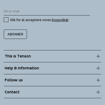
Klik for at acceptere vores 
brugsvilkår
ABONNER
This is Tenson
About us
Help & information
Sustainability
Customer service
Follow us
Technologies
Terms & Conditions
Contact
Returns
info@tenson.com
Shipping