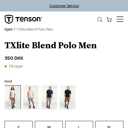
Customer Service
Hjem
TXlite Blend Polo Men
TXlite Blend Polo Men
350 DKK
På lager
Hvid
S
M
L
XL