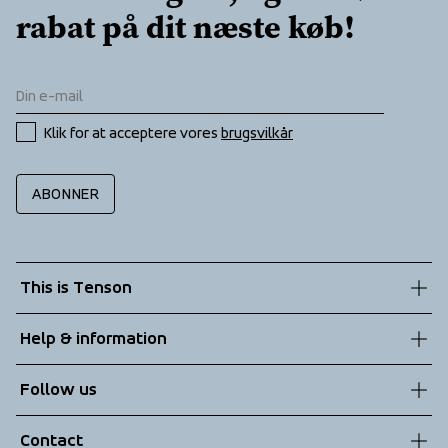
rabat på dit næste køb!
Klik for at acceptere vores 
brugsvilkår
ABONNER
This is Tenson
About us
Help & information
Sustainability
Customer service
Follow us
Technologies
Terms & Conditions
Contact