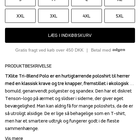
XXL
3XL
4XL
5XL
LÆG I INDKØBSKURV
Gratis fragt ved køb over 450 DKK
Betal med
PRODUKTBESKRIVELSE
TXlite Tri-Blend Polo er en hurtigtørrende poloshirt til herrer 
TXlite Tri-Blend Polo er en hurtigtørrende poloshirt til herrer 
med en klassisk krave og tre knapper, fremstillet i økologisk 
med en klassisk krave og tre knapper, fremstillet i økologisk 
bomuld, genanvendt polyester og spandex. Den har et diskret 
bomuld, genanvendt polyester og spandex. Den har et diskret 
Tenson-logo på ærmet og slidser i siderne, der giver øget 
Tenson-logo på ærmet og slidser i siderne, der giver øget 
bevægelighed. Man kan aldrig få for mange poloshirts, da de er 
bevægelighed. Man kan aldrig få for mange poloshirts, da de er 
så utroligt alsidige. De er lige så behagelige som en T-shirt, 
så utroligt alsidige. De er lige så behagelige som en T-shirt, 
men har et smartere udtryk og fungerer godt i de fleste 
men har et smartere udtryk og fungerer godt i de fleste 
sammenhænge.
sammenhænge.
Vis mere