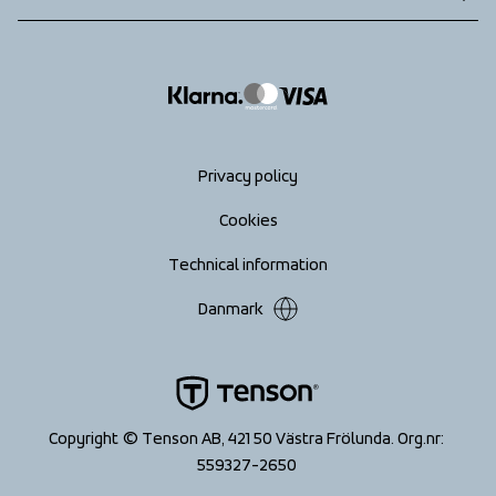
Returns
info@tenson.com
Shipping
Size guide
Accessibility statement
Return your order
Privacy policy
Cookies
Technical information
Danmark
Copyright © Tenson AB, 421 50 Västra Frölunda. Org.nr: 
559327-2650 