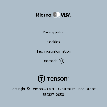
info@tenson.com
Shipping
Size guide
Accessibility statement
Return your order
Privacy policy
Cookies
Technical information
Danmark
Copyright © Tenson AB, 421 50 Västra Frölunda. Org.nr: 
559327-2650 