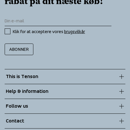
rabat på dit næste køb!
Klik for at acceptere vores 
brugsvilkår
ABONNER
This is Tenson
About us
Help & information
Sustainability
Customer service
Follow us
Technologies
Terms & Conditions
Contact
Returns