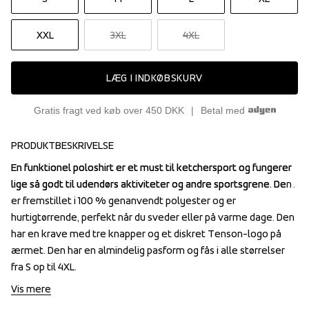
XXL
3XL
4XL
LÆG I INDKØBSKURV
Gratis fragt ved køb over 450 DKK
Betal med
PRODUKTBESKRIVELSE
En funktionel poloshirt er et must til ketchersport og fungerer 
En funktionel poloshirt er et must til ketchersport og fungerer 
lige så godt til udendørs aktiviteter og andre sportsgrene. Den 
lige så godt til udendørs aktiviteter og andre sportsgrene. Den 
er fremstillet i 100 % genanvendt polyester og er 
er fremstillet i 100 % genanvendt polyester og er 
hurtigtørrende, perfekt når du sveder eller på varme dage. Den 
hurtigtørrende, perfekt når du sveder eller på varme dage. Den 
har en krave med tre knapper og et diskret Tenson-logo på 
har en krave med tre knapper og et diskret Tenson-logo på 
ærmet. Den har en almindelig pasform og fås i alle størrelser 
ærmet. Den har en almindelig pasform og fås i alle størrelser 
fra S op til 4XL.
fra S op til 4XL.
Vis mere