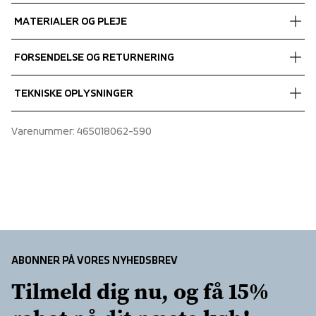
MATERIALER OG PLEJE
Fabrics
FORSENDELSE OG RETURNERING
Shell fabric 1
 Pique
Vi leverer med UPS, og altid gratis levering med UPS Standard 
TEKNISKE OPLYSNINGER
 Quick dry
over 450 DKK.
 100% Recycled Polyester
3-hole button opening, Flat knit collar, Flat knit sleeve 
Varenummer
: 
465018062-590
ends, Short inset sleeve, Slit at sides
ABONNER PÅ VORES NYHEDSBREV
Tilmeld dig nu, og få 15% 