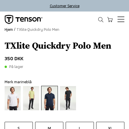
Customer Service
Hjem
TXlite Quickdry Polo Men
TXlite Quickdry Polo Men
350 DKK
På lager
Mørk marineblå
S
M
L
XL