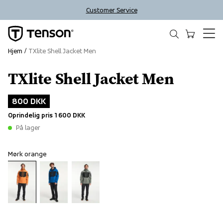
Customer Service
Hjem
TXlite Shell Jacket Men
TXlite Shell Jacket Men
Outlet
800 DKK
Oprindelig pris
1 600 DKK
På lager
Mørk orange