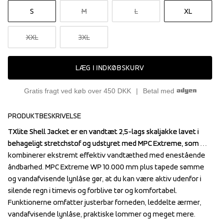
S
M
L
XL
XXL
3XL
LÆG I INDKØBSKURV
Gratis fragt ved køb over 450 DKK
Betal med
PRODUKTBESKRIVELSE
TXlite Shell Jacket er en vandtæt 2,5-lags skaljakke lavet i 
TXlite Shell Jacket er en vandtæt 2,5-lags skaljakke lavet i 
behageligt stretchstof og udstyret med MPC Extreme, som 
behageligt stretchstof og udstyret med MPC Extreme, som 
kombinerer ekstremt effektiv vandtæthed med enestående 
kombinerer ekstremt effektiv vandtæthed med enestående 
åndbarhed. MPC Extreme WP 10.000 mm plus tapede sømme 
åndbarhed. MPC Extreme WP 10.000 mm plus tapede sømme 
og vandafvisende lynlåse gør, at du kan være aktiv udenfor i 
og vandafvisende lynlåse gør, at du kan være aktiv udenfor i 
silende regn i timevis og forblive tør og komfortabel. 
silende regn i timevis og forblive tør og komfortabel. 
Funktionerne omfatter justerbar forneden, leddelte ærmer, 
Funktionerne omfatter justerbar forneden, leddelte ærmer, 
vandafvisende lynlåse, praktiske lommer og meget mere. 
vandafvisende lynlåse, praktiske lommer og meget mere. 