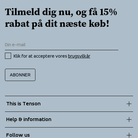
Ventilation under arm
Tilmeld dig nu, og få 15% 
rabat på dit næste køb!
Klik for at acceptere vores 
brugsvilkår
ABONNER
This is Tenson
About us
Help & information
Sustainability
Customer service
Follow us
Technologies