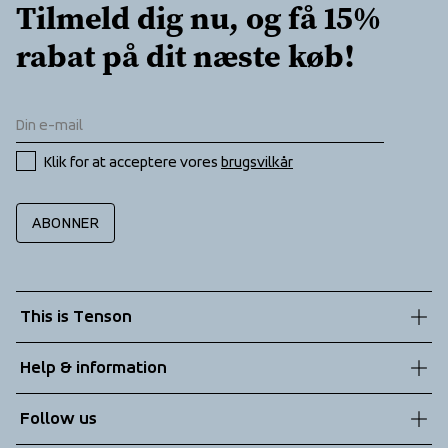
Tilmeld dig nu, og få 15% 
rabat på dit næste køb!
Klik for at acceptere vores 
brugsvilkår
ABONNER
This is Tenson
About us
Help & information
Sustainability
Customer service
Follow us
Technologies
Terms & Conditions