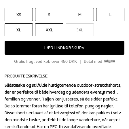
XS
S
M
L
XL
XXL
3XL
LÆG I INDKØBSKURV
Gratis fragt ved køb over 450 DKK
Betal med
PRODUKTBESKRIVELSE
Slidstærke og stilfulde hurtigtørrende outdoor-stretchshorts, 
Slidstærke og stilfulde hurtigtørrende outdoor-stretchshorts, 
der er perfekte til både hverdag og udendørs eventyr med 
der er perfekte til både hverdag og udendørs eventyr med 
familien og venner. Taljen kan justeres, så de sidder perfekt.

familien og venner. Taljen kan justeres, så de sidder perfekt.

De to lommer foran har lynlåse til telefon, pung og nøgler. 
De to lommer foran har lynlåse til telefon, pung og nøgler. 
Disse shorts er lavet af et letvægtsstof, der kan pakkes i selv 
Disse shorts er lavet af et letvægtsstof, der kan pakkes i selv 
den mindste taske, perfekt til de lange vandreture, når vejret 
den mindste taske, perfekt til de lange vandreture, når vejret 
ser skiftende ud. Har en PFC-fri vandafvisende overflade.
ser skiftende ud. Har en PFC-fri vandafvisende overflade.