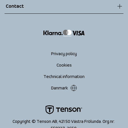
Contact
Returns
info@tenson.com
Shipping
Size guide
Accessibility statement
Return your order
Privacy policy
Cookies
Technical information
Danmark
Copyright © Tenson AB, 421 50 Västra Frölunda. Org.nr: 