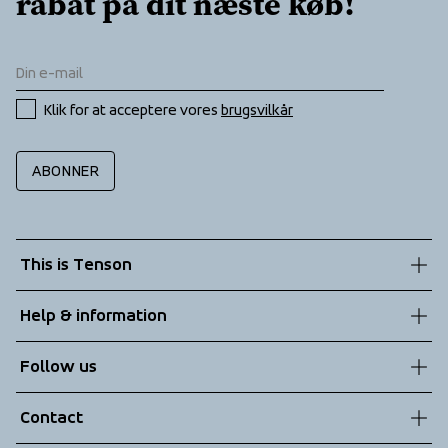
rabat på dit næste køb!
Klik for at acceptere vores 
brugsvilkår
ABONNER
This is Tenson
About us
Help & information
Sustainability
Customer service
Follow us
Technologies
Terms & Conditions
Contact
Returns