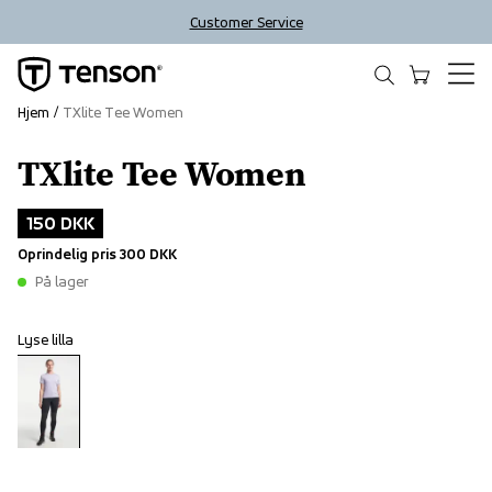
Customer Service
Hjem
TXlite Tee Women
TXlite Tee Women
Outlet
150 DKK
Oprindelig pris
300 DKK
På lager
Lyse lilla