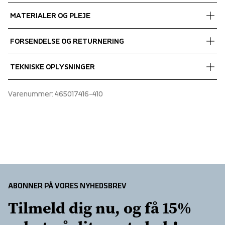
MATERIALER OG PLEJE
Fabrics
FORSENDELSE OG RETURNERING
Shell fabric 1
 90% Recycled Polyester, 10% Spandex
Vi leverer med UPS, og altid gratis levering med UPS Standard 
TEKNISKE OPLYSNINGER
over 450 DKK.
Round neck
Varenummer
: 
465017416-410
Short inset sleeve
ABONNER PÅ VORES NYHEDSBREV
Tilmeld dig nu, og få 15% 