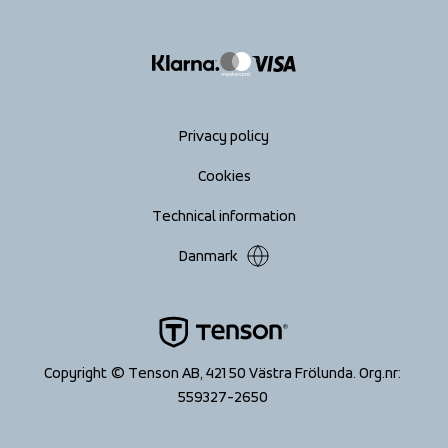
info@tenson.com
Shipping
Size guide
Accessibility statement
Return your order
Privacy policy
Cookies
Technical information
Danmark
Copyright © Tenson AB, 421 50 Västra Frölunda. Org.nr: 
559327-2650 