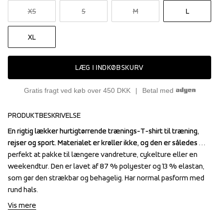
XS
S
M
L
XL
LÆG I INDKØBSKURV
Gratis fragt ved køb over 450 DKK
Betal med
PRODUKTBESKRIVELSE
En rigtig lækker hurtigtørrende trænings-T-shirt til træning, 
En rigtig lækker hurtigtørrende trænings-T-shirt til træning, 
rejser og sport. Materialet er krøller ikke, og den er således 
rejser og sport. Materialet er krøller ikke, og den er således 
perfekt at pakke til længere vandreture, cykelture eller en 
perfekt at pakke til længere vandreture, cykelture eller en 
weekendtur. Den er lavet af 87 % polyester og 13 % elastan, 
weekendtur. Den er lavet af 87 % polyester og 13 % elastan, 
som gør den strækbar og behagelig. Har normal pasform med 
som gør den strækbar og behagelig. Har normal pasform med 
rund hals.
rund hals.
Vis mere