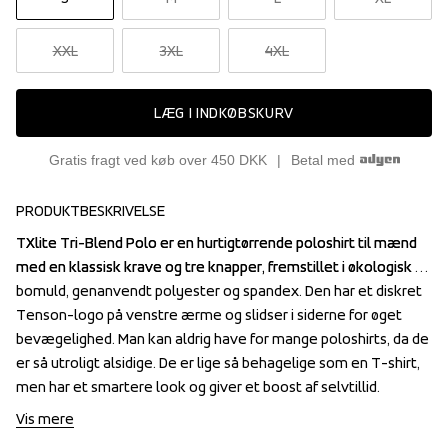
XXL
3XL
4XL
LÆG I INDKØBSKURV
Gratis fragt ved køb over 450 DKK
Betal med
PRODUKTBESKRIVELSE
TXlite Tri-Blend Polo er en hurtigtørrende poloshirt til mænd 
TXlite Tri-Blend Polo er en hurtigtørrende poloshirt til mænd 
med en klassisk krave og tre knapper, fremstillet i økologisk 
med en klassisk krave og tre knapper, fremstillet i økologisk 
bomuld, genanvendt polyester og spandex. Den har et diskret 
bomuld, genanvendt polyester og spandex. Den har et diskret 
Tenson-logo på venstre ærme og slidser i siderne for øget 
Tenson-logo på venstre ærme og slidser i siderne for øget 
bevægelighed. Man kan aldrig have for mange poloshirts, da de 
bevægelighed. Man kan aldrig have for mange poloshirts, da de 
er så utroligt alsidige. De er lige så behagelige som en T-shirt, 
er så utroligt alsidige. De er lige så behagelige som en T-shirt, 
men har et smartere look og giver et boost af selvtillid.
men har et smartere look og giver et boost af selvtillid.
Vis mere