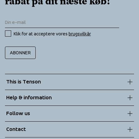
rabat på dit næste køb!
Klik for at acceptere vores 
brugsvilkår
ABONNER
This is Tenson
About us
Help & information
Sustainability
Customer service
Follow us
Technologies
Terms & Conditions
Contact
Returns