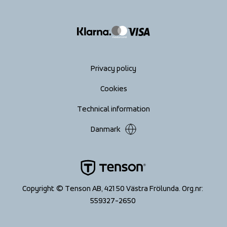
info@tenson.com
Shipping
Size guide
Accessibility statement
Return your order
Privacy policy
Cookies
Technical information
Danmark
Copyright © Tenson AB, 421 50 Västra Frölunda. Org.nr: 
559327-2650 