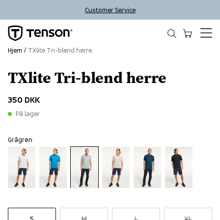
Customer Service
Hjem
TXlite Tri-blend herre
TXlite Tri-blend herre
350 DKK
På lager
Grågrøn
S
M
L
XL