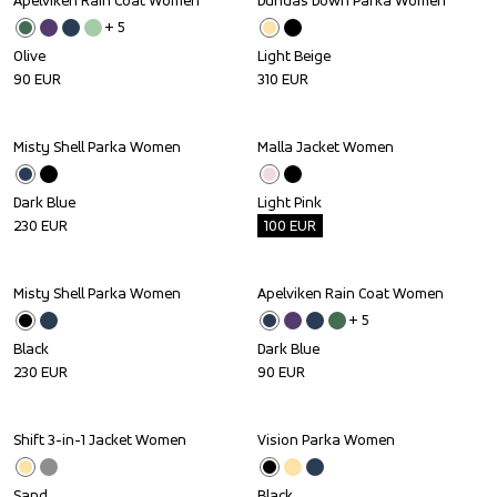
Apelviken Rain Coat Women
Dundas Down Parka Women
+ 
5
Olive
Light Beige
90
EUR
310
EUR
Misty Shell Parka Women
Malla Jacket Women
Outlet
Dark Blue
Light Pink
230
EUR
100
EUR
Misty Shell Parka Women
Apelviken Rain Coat Women
+ 
5
Black
Dark Blue
230
EUR
90
EUR
Shift 3-in-1 Jacket Women
Vision Parka Women
Outlet
Sand
Black