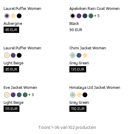
Laurel Puffer Women
Apelviken Rain Coat Women
Outlet
+ 
5
Aubergine
Black
85
EUR
90
EUR
Laurel Puffer Women
Chimi Jacket Women
Outlet
Outlet
Light Beige
Grey Green
85
EUR
135
EUR
Eve Jacket Women
Himalaya Ltd Jacket Women
Outlet
Outlet
+ 
3
Light Beige
Grey Green
115
EUR
150
EUR
Toont 1-36 van 102 producten