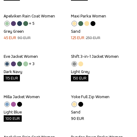
Apelviken Rain Coat Women
Maxi Parka Women
Sale
Sale
+ 
5
Grey Green
Sand
45
EUR
90
EUR
125
EUR
250
EUR
Eve Jacket Women
Shift 3-in-1 Jacket Women
Outlet
Outlet
+ 
3
Dark Navy
Light Grey
115
EUR
150
EUR
Milla Jacket Women
Yoke Full Zip Women
Outlet
Light Blue
Sand
100
EUR
90
EUR