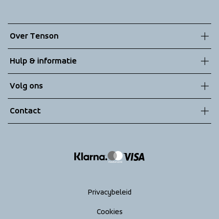
Over Tenson
Onze geschiedenis
Hulp & informatie
Duurzaamheid
Klantenservice
Volg ons
Technologieën
Algemene voorwaarden
Contact
Retouren
info@tenson.com
Leveringen
Maattabel
Return your order
Privacybeleid
Cookies