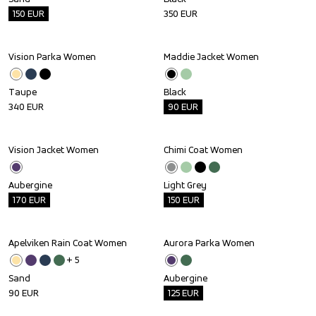
150
EUR
350
EUR
Vision Parka Women
Maddie Jacket Women
Outlet
Taupe
Black
340
EUR
90
EUR
Vision Jacket Women
Chimi Coat Women
Outlet
Outlet
Aubergine
Light Grey
170
EUR
150
EUR
Apelviken Rain Coat Women
Aurora Parka Women
Outlet
+ 
5
Sand
Aubergine
90
EUR
125
EUR