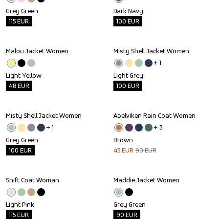
Grey Green
Dark Navy
115
EUR
100
EUR
Malou Jacket Women
Misty Shell Jacket Women
Outlet
Outlet
+ 
1
Light Yellow
Light Grey
48
EUR
100
EUR
Misty Shell Jacket Women
Apelviken Rain Coat Women
Outlet
Sale
+ 
1
+ 
5
Grey Green
Brown
100
EUR
45
EUR
90
EUR
Shift Coat Woman
Maddie Jacket Women
Outlet
Outlet
Light Pink
Grey Green
115
EUR
90
EUR