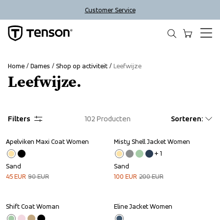
Customer Service
Home
Dames
Shop op activiteit
Leefwijze
Leefwijze.
Filters
102
Producten
Sorteren
:
Apelviken Maxi Coat Women
Misty Shell Jacket Women
Sale
Sale
+ 
1
Sand
Sand
45
EUR
90
EUR
100
EUR
200
EUR
Shift Coat Woman
Eline Jacket Women
Outlet
Outlet