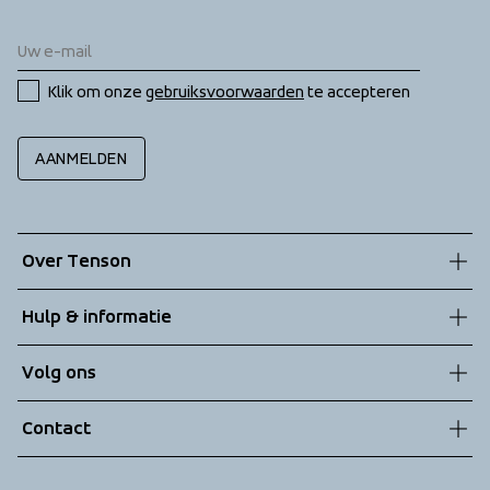
Klik om onze 
gebruiksvoorwaarden
 te accepteren
AANMELDEN
Over Tenson
Onze geschiedenis
Hulp & informatie
Duurzaamheid
Klantenservice
Volg ons
Technologieën
Algemene voorwaarden
Contact
Retouren
info@tenson.com
Leveringen