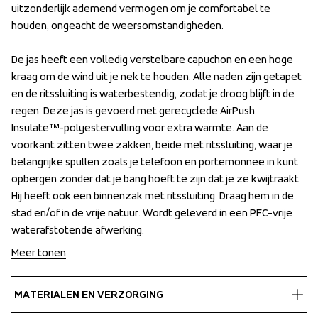
uitzonderlijk ademend vermogen om je comfortabel te 
uitzonderlijk ademend vermogen om je comfortabel te 
houden, ongeacht de weersomstandigheden. 

houden, ongeacht de weersomstandigheden. 

De jas heeft een volledig verstelbare capuchon en een hoge 
De jas heeft een volledig verstelbare capuchon en een hoge 
kraag om de wind uit je nek te houden. Alle naden zijn getapet 
kraag om de wind uit je nek te houden. Alle naden zijn getapet 
en de ritssluiting is waterbestendig, zodat je droog blijft in de 
en de ritssluiting is waterbestendig, zodat je droog blijft in de 
regen. Deze jas is gevoerd met gerecyclede AirPush 
regen. Deze jas is gevoerd met gerecyclede AirPush 
Insulate™-polyestervulling voor extra warmte. Aan de 
Insulate™-polyestervulling voor extra warmte. Aan de 
voorkant zitten twee zakken, beide met ritssluiting, waar je 
voorkant zitten twee zakken, beide met ritssluiting, waar je 
belangrijke spullen zoals je telefoon en portemonnee in kunt 
belangrijke spullen zoals je telefoon en portemonnee in kunt 
opbergen zonder dat je bang hoeft te zijn dat je ze kwijtraakt. 
opbergen zonder dat je bang hoeft te zijn dat je ze kwijtraakt. 
Hij heeft ook een binnenzak met ritssluiting. Draag hem in de 
Hij heeft ook een binnenzak met ritssluiting. Draag hem in de 
stad en/of in de vrije natuur. Wordt geleverd in een PFC-vrije 
stad en/of in de vrije natuur. Wordt geleverd in een PFC-vrije 
waterafstotende afwerking.
waterafstotende afwerking.
Meer tonen
MATERIALEN EN VERZORGING