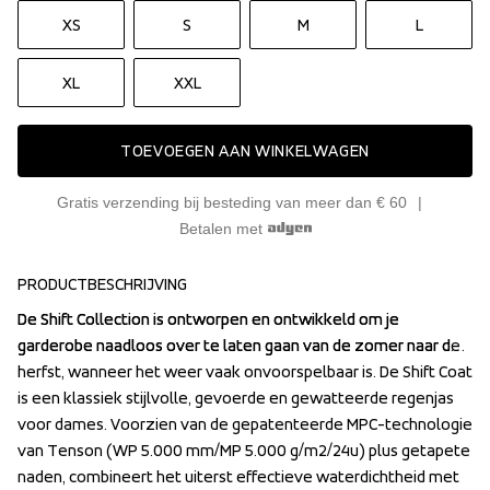
XS
S
M
L
XL
XXL
TOEVOEGEN AAN WINKELWAGEN
Gratis verzending bij besteding van meer dan € 60
Betalen met
PRODUCTBESCHRIJVING
De Shift Collection is ontworpen en ontwikkeld om je 
De Shift Collection is ontworpen en ontwikkeld om je 
garderobe naadloos over te laten gaan van de zomer naar de 
garderobe naadloos over te laten gaan van de zomer naar de 
herfst, wanneer het weer vaak onvoorspelbaar is. De Shift Coat 
herfst, wanneer het weer vaak onvoorspelbaar is. De Shift Coat 
is een klassiek stijlvolle, gevoerde en gewatteerde regenjas 
is een klassiek stijlvolle, gevoerde en gewatteerde regenjas 
voor dames. Voorzien van de gepatenteerde MPC-technologie 
voor dames. Voorzien van de gepatenteerde MPC-technologie 
van Tenson (WP 5.000 mm/MP 5.000 g/m2/24u) plus getapete 
van Tenson (WP 5.000 mm/MP 5.000 g/m2/24u) plus getapete 
naden, combineert het uiterst effectieve waterdichtheid met 
naden, combineert het uiterst effectieve waterdichtheid met 