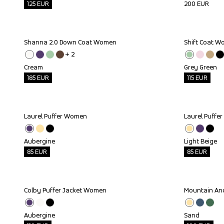
125
EUR
200
EUR
Shanna 2.0 Down Coat Women
Shift Coat 
Outlet
Outlet
+ 
2
Cream
Grey Green
185
EUR
115
EUR
Laurel Puffer Women
Laurel Puffe
Outlet
Outlet
Aubergine
Light Beige
85
EUR
85
EUR
Colby Puffer Jacket Women
Mountain Ano
Outlet
Outlet
Aubergine
Sand