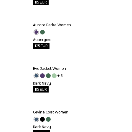
115
EUR
Aurora Parka Women
Outlet
Aubergine
125
EUR
Eve Jacket Women
Outlet
+ 
3
Dark Navy
115
EUR
Cevina Coat Women
Outlet
Dark Navy