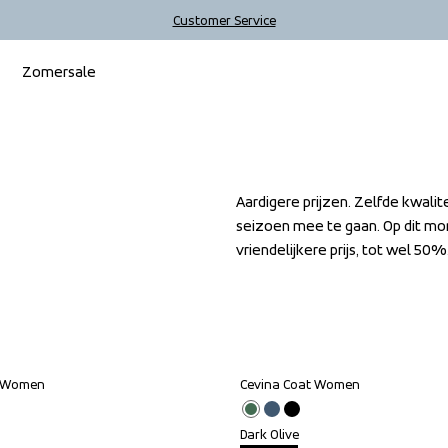
Customer Service
Zomersale
Aardigere prijzen. Zelfde kwali
seizoen mee te gaan. Op dit mom
vriendelijkere prijs, tot wel 50%
a Women
Cevina Coat Women
Outlet
Dark Olive