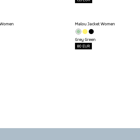
a Women
Malou Jacket Women
Outlet
Grey Green
80
EUR