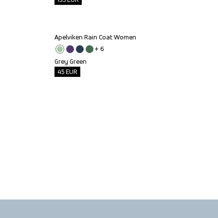
Apelviken Rain Coat Women
Outlet
+ 
6
Grey Green
45
EUR