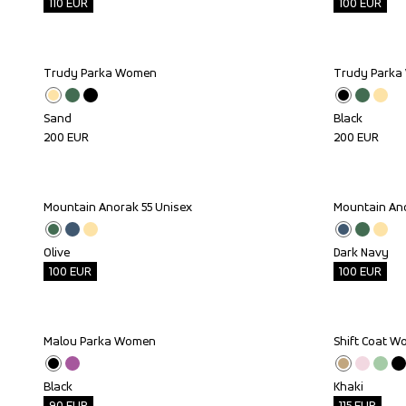
110
EUR
100
EUR
Trudy Parka Women
Trudy Park
Sand
Black
200
EUR
200
EUR
Mountain Anorak 55 Unisex
Mountain Ano
Outlet
Outlet
Olive
Dark Navy
100
EUR
100
EUR
Malou Parka Women
Shift Coat 
Outlet
Outlet
Black
Khaki
90
EUR
115
EUR