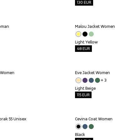
130
EUR
Woman
Malou Jacket Women
Outlet
Light Yellow
48
EUR
r Women
Eve Jacket Women
Outlet
+ 
3
Light Beige
115
EUR
rak 55 Unisex
Cevina Coat Women
Outlet
Black