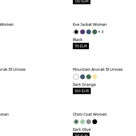
130
EUR
a Women
Eve Jacket Women
Outlet
+ 
3
Black
115
EUR
rak 55 Unisex
Mountain Anorak 55 Unisex
Outlet
Dark Orange
100
EUR
Woman
Chimi Coat Women
Outlet
Dark Olive
155
EUR