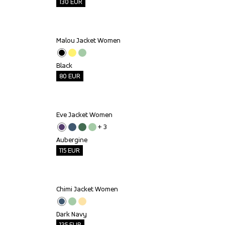
130
EUR
Malou Jacket Women
Outlet
Black
80
EUR
Eve Jacket Women
Outlet
+ 
3
Aubergine
115
EUR
Chimi Jacket Women
Outlet
Dark Navy
135
EUR