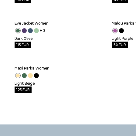
Eve Jacket Women
Malou Park
Outlet
Outlet
+ 
3
Dark Olive
Light Purple
115
EUR
54
EUR
Maxi Parka Women
Outlet
Light Beige
125
EUR