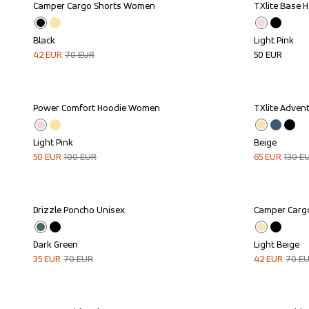
Camper Cargo Shorts Women
TXlite Base 
Sale
Black
Light Pink
42
EUR
70
EUR
50
EUR
Power Comfort Hoodie Women
TXlite Adve
Sale
Sale
Light Pink
Beige
50
EUR
100
EUR
65
EUR
130
E
Drizzle Poncho Unisex
Camper Carg
Sale
Sale
Dark Green
Light Beige
35
EUR
70
EUR
42
EUR
70
E