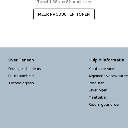
Toont 1-36 van 82 producten
MEER PRODUCTEN TONEN
Over Tenson
Hulp & informatie
Onze geschiedenis
Klantenservice
Duurzaamheid
Algemene voorwaarde
Technologieën
Retouren
Leveringen
Maattabel
Return your order