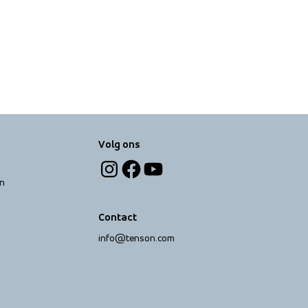
Volg ons
n
Contact
info@tenson.com