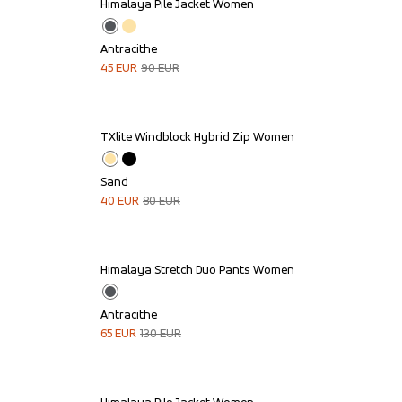
Himalaya Pile Jacket Women
Sale
Antracithe
45
EUR
90
EUR
TXlite Windblock Hybrid Zip Women
Sale
Sand
40
EUR
80
EUR
Himalaya Stretch Duo Pants Women
Sale
Antracithe
65
EUR
130
EUR