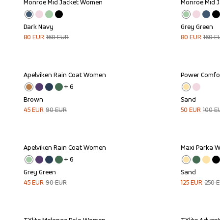
Monroe Mid Jacket Women
Monroe Mid 
Sale
Sale
Dark Navy
Grey Green
80
EUR
160
EUR
80
EUR
160
E
Apelviken Rain Coat Women
Power Comfo
Sale
Sale
+ 
6
Brown
Sand
45
EUR
90
EUR
50
EUR
100
E
Apelviken Rain Coat Women
Maxi Parka 
Sale
Sale
+ 
6
Grey Green
Sand
45
EUR
90
EUR
125
EUR
250
E