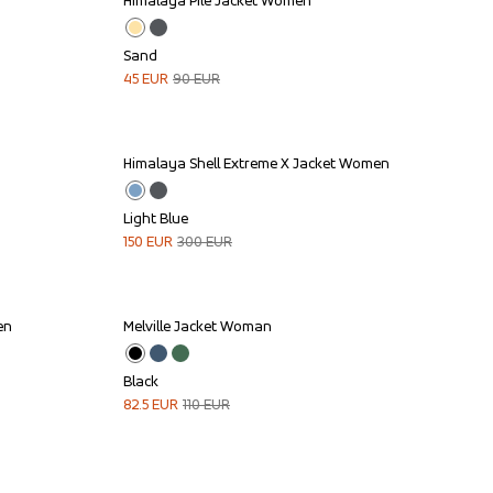
Himalaya Pile Jacket Women
Sale
Sand
45
EUR
90
EUR
Himalaya Shell Extreme X Jacket Women
Sale
Light Blue
150
EUR
300
EUR
en
Melville Jacket Woman
Sale
Black
82.5
EUR
110
EUR