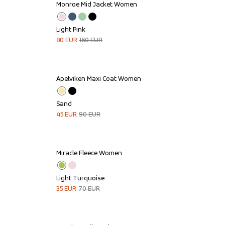
Monroe Mid Jacket Women
Sale
Light Pink
80
EUR
160
EUR
Apelviken Maxi Coat Women
Sale
Sand
45
EUR
90
EUR
Miracle Fleece Women
Sale
Light Turquoise
35
EUR
70
EUR