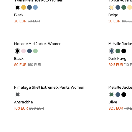
TXlite Melange Polo Women
TXlite Adven
Sale
Sale
Black
Beige
30
EUR
60
EUR
50
EUR
100
E
Monroe Mid Jacket Women
Melville Jac
Sale
Sale
Black
Dark Navy
80
EUR
160
EUR
82.5
EUR
110
Himalaya Shell Extreme X Pants Women
Melville Jac
Sale
Sale
Antracithe
Olive
100
EUR
200
EUR
82.5
EUR
110