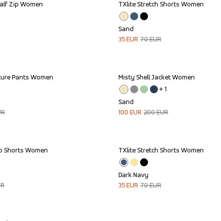
Half Zip Women
TXlite Stretch Shorts Women
Sale
Sand
35
EUR
70
EUR
nture Pants Women
Misty Shell Jacket Women
Sale
+ 
1
Sand
UR
100
EUR
200
EUR
o Shorts Women
TXlite Stretch Shorts Women
Sale
Dark Navy
UR
35
EUR
70
EUR