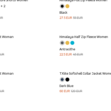
ture Shorts Women
Himalaya Full Zip Fleece Women
Sale
+ 
2
Black
UR
27.5
EUR
55
EUR
ket Woman
Himalaya Half Zip Fleece Women
Sale
Antracithe
EUR
22.5
EUR
45
EUR
ket Woman
TXlite Softshell Collar Jacket Wom
Sale
Dark Blue
EUR
60
EUR
120
EUR