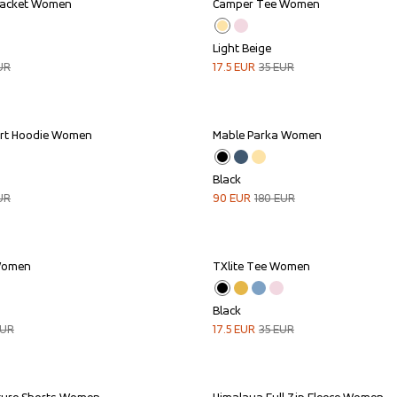
Jacket Women
Camper Tee Women
Sale
Light Beige
UR
17.5
EUR
35
EUR
rt Hoodie Women
Mable Parka Women
Sale
Black
UR
90
EUR
180
EUR
Women
TXlite Tee Women
Sale
Black
UR
17.5
EUR
35
EUR