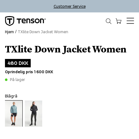
Customer Service
Hjem
TXlite Down Jacket Women
TXlite Down Jacket Women
Outlet
480 DKK
Oprindelig pris
1 600 DKK
På lager
Blågrå