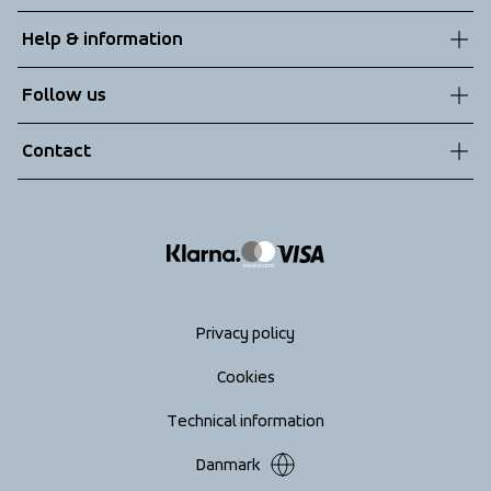
About us
Help & information
Sustainability
Customer service
Follow us
Technologies
Terms & Conditions
Contact
Returns
info@tenson.com
Shipping
Size guide
Accessibility statement
Return your order
Privacy policy
Cookies
Technical information
Danmark