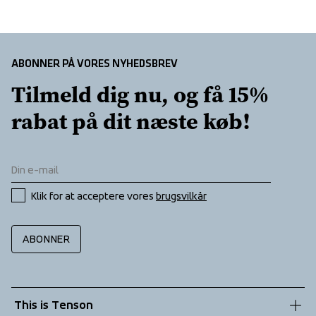
Folded chinguard
Insulation: Duckdown 90/10
Packable
RDS certified down
ABONNER PÅ VORES NYHEDSBREV
Stretchy side panels
Tilmeld dig nu, og få 15% 
Two zippered front pockets
rabat på dit næste køb!
Klik for at acceptere vores 
brugsvilkår
ABONNER
This is Tenson