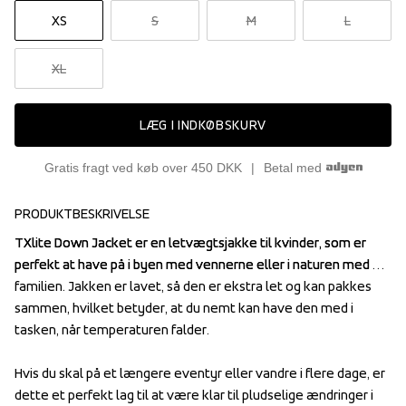
XS
S
M
L
XL
LÆG I INDKØBSKURV
Gratis fragt ved køb over 450 DKK
Betal med
PRODUKTBESKRIVELSE
TXlite Down Jacket er en letvægtsjakke til kvinder, som er 
TXlite Down Jacket er en letvægtsjakke til kvinder, som er 
perfekt at have på i byen med vennerne eller i naturen med 
perfekt at have på i byen med vennerne eller i naturen med 
familien. Jakken er lavet, så den er ekstra let og kan pakkes 
familien. Jakken er lavet, så den er ekstra let og kan pakkes 
sammen, hvilket betyder, at du nemt kan have den med i 
sammen, hvilket betyder, at du nemt kan have den med i 
tasken, når temperaturen falder.

tasken, når temperaturen falder.

Hvis du skal på et længere eventyr eller vandre i flere dage, er 
Hvis du skal på et længere eventyr eller vandre i flere dage, er 
dette et perfekt lag til at være klar til pludselige ændringer i 
dette et perfekt lag til at være klar til pludselige ændringer i 