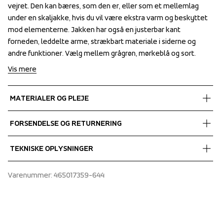
vejret. Den kan bæres, som den er, eller som et mellemlag 
vejret. Den kan bæres, som den er, eller som et mellemlag 
under en skaljakke, hvis du vil være ekstra varm og beskyttet 
under en skaljakke, hvis du vil være ekstra varm og beskyttet 
mod elementerne. Jakken har også en justerbar kant 
mod elementerne. Jakken har også en justerbar kant 
forneden, leddelte arme, strækbart materiale i siderne og 
forneden, leddelte arme, strækbart materiale i siderne og 
andre funktioner. Vælg mellem grågrøn, mørkeblå og sort.
andre funktioner. Vælg mellem grågrøn, mørkeblå og sort.
Vis mere
MATERIALER OG PLEJE
Fabrics
FORSENDELSE OG RETURNERING
Shell fabric 1
 100%Polyamide 
Vi leverer med UPS, og altid gratis levering med UPS Standard 
TEKNISKE OPLYSNINGER
Insulation
over 450 DKK.
90% Down Certified, 10% Feather Certified
Glued channels
Varenummer
: 
465017359-644
Adjustable hem
Articulated sleeves
Elastic binding at sleeve ends
Fill Power 800