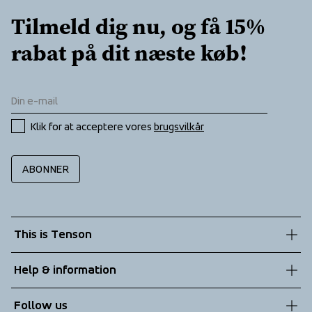
Tilmeld dig nu, og få 15% 
rabat på dit næste køb!
Klik for at acceptere vores 
brugsvilkår
ABONNER
This is Tenson
About us
Help & information
Sustainability
Customer service
Follow us
Technologies