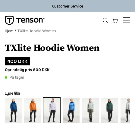
Customer Service
Hjem
TXlite Hoodie Women
TXlite Hoodie Women
Outlet
400 DKK
Oprindelig pris
800 DKK
På lager
Lyse lilla