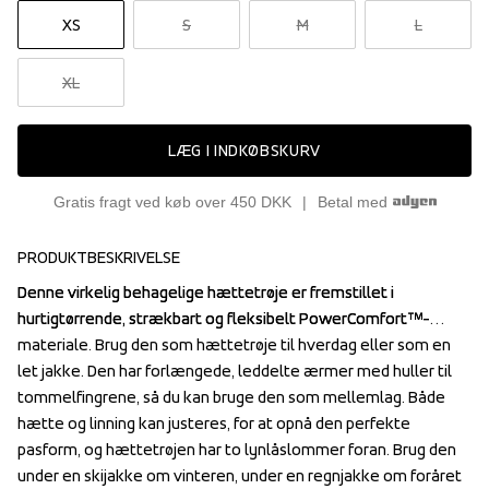
XS
S
M
L
XL
LÆG I INDKØBSKURV
Gratis fragt ved køb over 450 DKK
Betal med
PRODUKTBESKRIVELSE
Denne virkelig behagelige hættetrøje er fremstillet i 
Denne virkelig behagelige hættetrøje er fremstillet i 
hurtigtørrende, strækbart og fleksibelt PowerComfort™-
hurtigtørrende, strækbart og fleksibelt PowerComfort™-
materiale. Brug den som hættetrøje til hverdag eller som en 
materiale. Brug den som hættetrøje til hverdag eller som en 
let jakke. Den har forlængede, leddelte ærmer med huller til 
let jakke. Den har forlængede, leddelte ærmer med huller til 
tommelfingrene, så du kan bruge den som mellemlag. Både 
tommelfingrene, så du kan bruge den som mellemlag. Både 
hætte og linning kan justeres, for at opnå den perfekte 
hætte og linning kan justeres, for at opnå den perfekte 
pasform, og hættetrøjen har to lynlåslommer foran. Brug den 
pasform, og hættetrøjen har to lynlåslommer foran. Brug den 
under en skijakke om vinteren, under en regnjakke om foråret 
under en skijakke om vinteren, under en regnjakke om foråret 