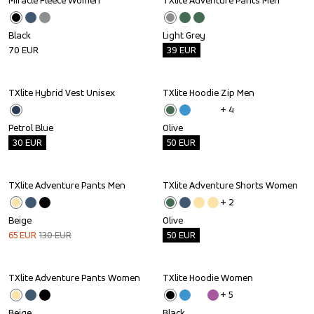
Miracle Fleece Women
TXlite Adventure Pants Men
Outlet
Black
Light Grey
70
EUR
39
EUR
TXlite Hybrid Vest Unisex
TXlite Hoodie Zip Men
Outlet
Outlet
+ 
4
Petrol Blue
Olive
30
EUR
50
EUR
TXlite Adventure Pants Men
TXlite Adventure Shorts Women
Sale
Outlet
+ 
2
Beige
Olive
65
EUR
130
EUR
50
EUR
TXlite Adventure Pants Women
TXlite Hoodie Women
Sale
+ 
5
Beige
Black