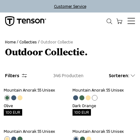
Customer Service
Home
Collecties
Outdoor Collectie
Outdoor Collectie.
Filters
346
Producten
Sorteren
:
Mountain Anorak 55 Unisex
Mountain Anorak 55 Unisex
Outlet
Outlet
Olive
Dark Orange
100
EUR
100
EUR
Mountain Anorak 55 Unisex
Mountain Anorak 55 Unisex
Outlet
Outlet