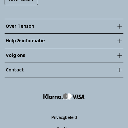
Over Tenson
Onze geschiedenis
Hulp & informatie
Duurzaamheid
Klantenservice
Volg ons
Technologieën
Algemene voorwaarden
Contact
Retouren
info@tenson.com
Leveringen
Maattabel
Return your order
Privacybeleid