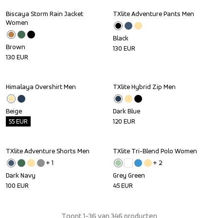
Biscaya Storm Rain Jacket 
TXlite Adventure Pants Men
Women
Black
Brown
130
EUR
130
EUR
Himalaya Overshirt Men
TXlite Hybrid Zip Men
Outlet
Beige
Dark Blue
55
EUR
120
EUR
TXlite Adventure Shorts Men
TXlite Tri-Blend Polo Women
+ 
1
+ 
2
Dark Navy
Grey Green
100
EUR
45
EUR
Toont 1-36 van 346 producten