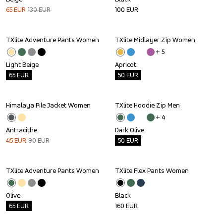
65
EUR
130
EUR
100
EUR
TXlite Adventure Pants Women
TXlite Midlayer Zip Women
Outlet
Outlet
+ 
5
Light Beige
Apricot
65
EUR
50
EUR
Himalaya Pile Jacket Women
TXlite Hoodie Zip Men
Sale
Outlet
+ 
4
Antracithe
Dark Olive
45
EUR
90
EUR
50
EUR
TXlite Adventure Pants Women
TXlite Flex Pants Women
Outlet
Olive
Black
65
EUR
160
EUR