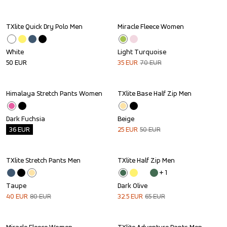
TXlite Quick Dry Polo Men
Miracle Fleece Women
Sale
White
Light Turquoise
50
EUR
35
EUR
70
EUR
Himalaya Stretch Pants Women
TXlite Base Half Zip Men
Outlet
Sale
Dark Fuchsia
Beige
36
EUR
25
EUR
50
EUR
TXlite Stretch Pants Men
TXlite Half Zip Men
Sale
Sale
+ 
1
Taupe
Dark Olive
40
EUR
80
EUR
32.5
EUR
65
EUR