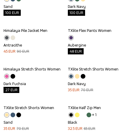
Sand
Dark Navy
100
EUR
100
EUR
Himalaya Pile Jacket Men
TXlite Flex Pants Women
Sale
Outlet
Antracithe
Aubergine
45
EUR
90
EUR
48
EUR
Himalaya Stretch Shorts Women
TXlite Stretch Shorts Women
Outlet
Sale
Dark Fuchsia
Dark Navy
27
EUR
35
EUR
70
EUR
TXlite Stretch Shorts Women
TXlite Half Zip Men
Sale
Sale
+ 
1
Sand
Black
35
EUR
70
EUR
32.5
EUR
65
EUR