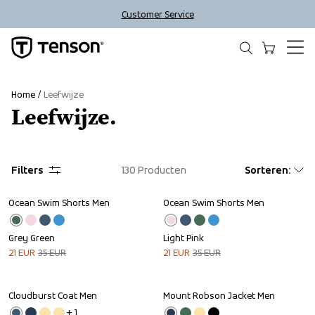
Customer Service
Home
Leefwijze
Leefwijze.
Filters
130
Producten
Sorteren
:
Ocean Swim Shorts Men
Ocean Swim Shorts Men
Sale
Sale
Grey Green
Light Pink
21
EUR
35
EUR
21
EUR
35
EUR
Cloudburst Coat Men
Mount Robson Jacket Men
Sale
Outlet
+ 
1