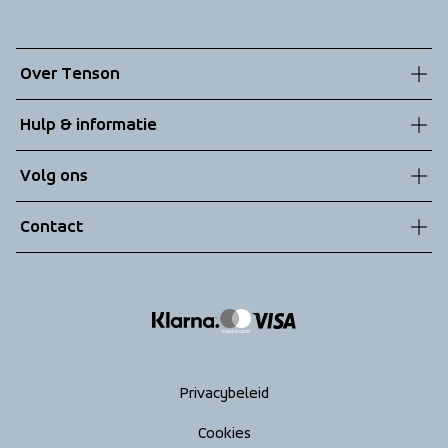
Over Tenson
Onze geschiedenis
Hulp & informatie
Duurzaamheid
Klantenservice
Volg ons
Technologieën
Algemene voorwaarden
Contact
Retouren
info@tenson.com
Leveringen
Maattabel
Return your order
Privacybeleid
Cookies