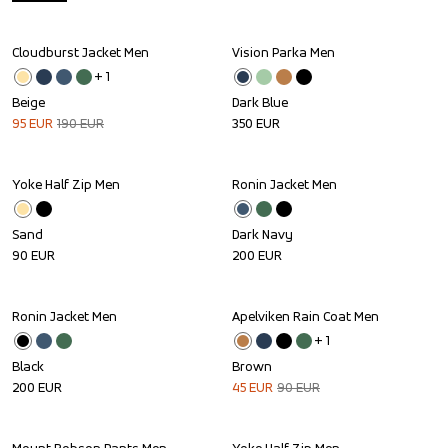
Cloudburst Jacket Men
Vision Parka Men
Sale
+ 
1
Beige
Dark Blue
95
EUR
190
EUR
350
EUR
Yoke Half Zip Men
Ronin Jacket Men
Sand
Dark Navy
90
EUR
200
EUR
Ronin Jacket Men
Apelviken Rain Coat Men
Sale
+ 
1
Black
Brown
200
EUR
45
EUR
90
EUR