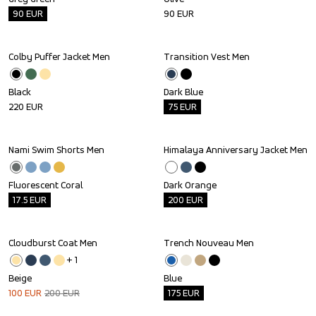
90
EUR
90
EUR
Colby Puffer Jacket Men
Transition Vest Men
Outlet
Black
Dark Blue
220
EUR
75
EUR
Nami Swim Shorts Men
Himalaya Anniversary Jacket Men
Outlet
Outlet
Fluorescent Coral
Dark Orange
17.5
EUR
200
EUR
Cloudburst Coat Men
Trench Nouveau Men
Sale
Outlet
+ 
1
Beige
Blue
100
EUR
200
EUR
175
EUR