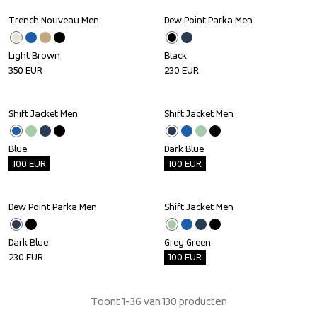
Trench Nouveau Men
Dew Point Parka Men
Light Brown
Black
350
EUR
230
EUR
Shift Jacket Men
Shift Jacket Men
Outlet
Outlet
Blue
Dark Blue
100
EUR
100
EUR
Dew Point Parka Men
Shift Jacket Men
Outlet
Dark Blue
Grey Green
230
EUR
100
EUR
Toont 1-36 van 130 producten