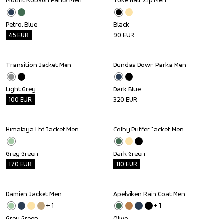
Mount Robson Pants Men
Yoke Half Zip Men
Outlet
Petrol Blue
Black
45
EUR
90
EUR
Transition Jacket Men
Dundas Down Parka Men
Outlet
Light Grey
Dark Blue
100
EUR
320
EUR
Himalaya Ltd Jacket Men
Colby Puffer Jacket Men
Outlet
Outlet
Grey Green
Dark Green
170
EUR
110
EUR
Damien Jacket Men
Apelviken Rain Coat Men
Outlet
+ 
1
+ 
1
Grey Green
Olive