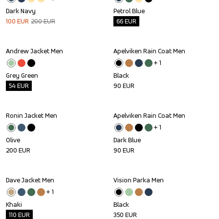
Dark Navy
Petrol Blue
100
EUR
200
EUR
66
EUR
Andrew Jacket Men
Apelviken Rain Coat Men
Outlet
+ 
1
Grey Green
Black
54
EUR
90
EUR
Ronin Jacket Men
Apelviken Rain Coat Men
+ 
1
Olive
Dark Blue
200
EUR
90
EUR
Dave Jacket Men
Vision Parka Men
Outlet
+ 
1
Khaki
Black
110
EUR
350
EUR