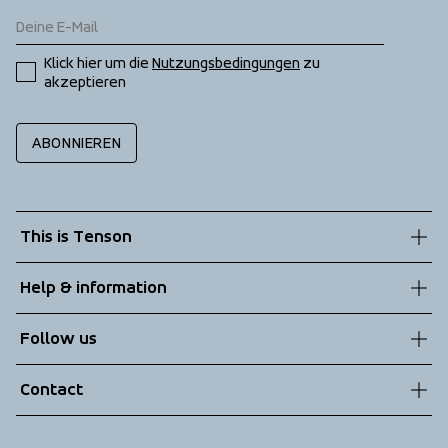
Klick hier um die 
Nutzungsbedingungen
 zu 
akzeptieren
ABONNIEREN
This is Tenson
About us
Help & information
Sustainability
Customer service
Follow us
Technologies
Terms & Conditions
Contact
Returns
info@tenson.com
Shipping