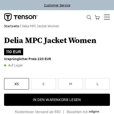
Customer Service
Startseite
Delia MPC Jacket Women
Delia MPC Jacket Women
Outlet
110 EUR
Ursprünglicher Preis
220 EUR
Auf Lager
XS
S
M
L
IN DEN WARENKORB LEGEN
Kostenloser Versand ab €60
Bezahlen mit