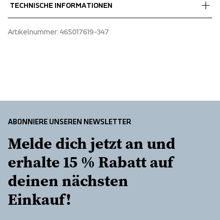
TECHNISCHE INFORMATIONEN
Insulation
Wir versenden mit UPS, die tagsüber liefert.
 100% Polyester
Wählen Sie unbedingt eine Adresse aus, an der Sie das Paket 
Adjustable cuffs
Artikelnummer
: 
465017619-347
erhalten.
Articulated sleeves
Detachable hood
Hem adjustment
Ski pass pocket
Snowgaiter
Taped seams
ABONNIERE UNSEREN NEWSLETTER
Melde dich jetzt an und 
erhalte 15 % Rabatt auf 
deinen nächsten 
Einkauf!