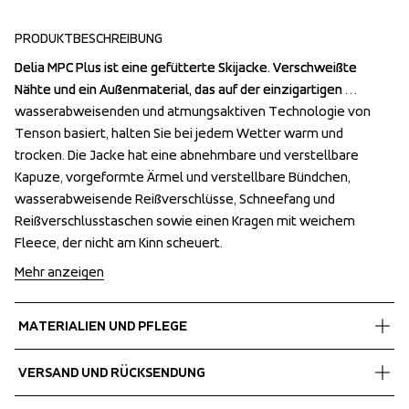
PRODUKTBESCHREIBUNG
Delia MPC Plus ist eine gefütterte Skijacke. Verschweißte 
Delia MPC Plus ist eine gefütterte Skijacke. Verschweißte 
Nähte und ein Außenmaterial, das auf der einzigartigen 
Nähte und ein Außenmaterial, das auf der einzigartigen 
wasserabweisenden und atmungsaktiven Technologie von 
wasserabweisenden und atmungsaktiven Technologie von 
Tenson basiert, halten Sie bei jedem Wetter warm und 
Tenson basiert, halten Sie bei jedem Wetter warm und 
trocken. Die Jacke hat eine abnehmbare und verstellbare 
trocken. Die Jacke hat eine abnehmbare und verstellbare 
Kapuze, vorgeformte Ärmel und verstellbare Bündchen, 
Kapuze, vorgeformte Ärmel und verstellbare Bündchen, 
wasserabweisende Reißverschlüsse, Schneefang und 
wasserabweisende Reißverschlüsse, Schneefang und 
Reißverschlusstaschen sowie einen Kragen mit weichem 
Reißverschlusstaschen sowie einen Kragen mit weichem 
Fleece, der nicht am Kinn scheuert.
Fleece, der nicht am Kinn scheuert.
Mehr anzeigen
MATERIALIEN UND PFLEGE
Fabrics
VERSAND UND RÜCKSENDUNG
Shell fabric 1
 100% Polyester 
Kostenlose Lieferung bei Bestellungen über 60 €.