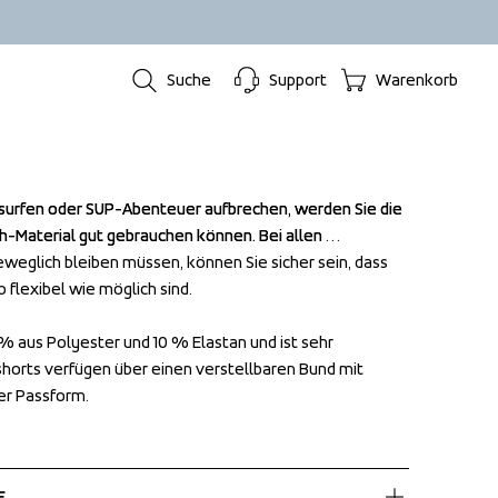
Suche
Support
Warenkorb
urfen oder SUP-Abenteuer aufbrechen, werden Sie die 
urfen oder SUP-Abenteuer aufbrechen, werden Sie die 
-Material gut gebrauchen können. Bei allen 
-Material gut gebrauchen können. Bei allen 
eweglich bleiben müssen, können Sie sicher sein, dass 
eweglich bleiben müssen, können Sie sicher sein, dass 
flexibel wie möglich sind. 

flexibel wie möglich sind. 

% aus Polyester und 10 % Elastan und ist sehr 
% aus Polyester und 10 % Elastan und ist sehr 
horts verfügen über einen verstellbaren Bund mit 
horts verfügen über einen verstellbaren Bund mit 
er Passform.
er Passform.
E