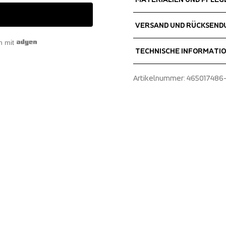
Fabrics
VERSAND UND RÜCKSEND
Shell fabric 1
 90%Polyester, 10%sp
n mit
Kostenlose Lieferung bei B
TECHNISCHE INFORMATI
Wir versenden mit UPS, die 
Wählen Sie unbedingt eine A
Adjustable waist
Artikelnummer
: 
465017486