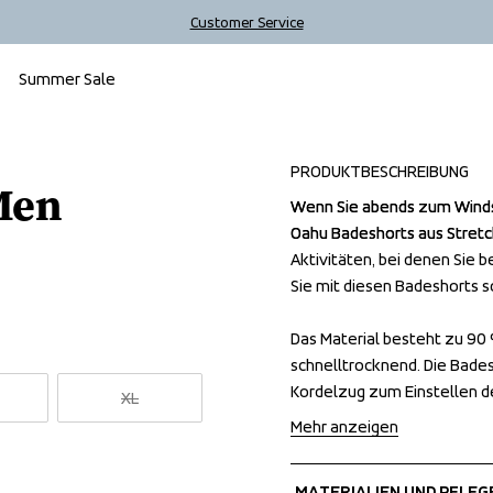
Customer Service
Summer Sale
Outlet
PRODUKTBESCHREIBUNG
Men
Wenn Sie abends zum Winds
Wenn Sie abends zum Winds
Oahu Badeshorts aus Stretch
Oahu Badeshorts aus Stretch
Aktivitäten, bei denen Sie b
Aktivitäten, bei denen Sie b
Sie mit diesen Badeshorts so 
Sie mit diesen Badeshorts so 
Das Material besteht zu 90 
Das Material besteht zu 90 
schnelltrocknend. Die Bades
schnelltrocknend. Die Bades
Kordelzug zum Einstellen d
Kordelzug zum Einstellen d
XL
Mehr anzeigen
MATERIALIEN UND PFLEG