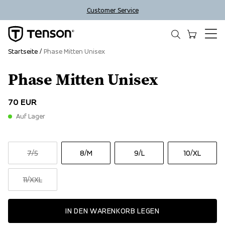
Customer Service
Startseite
Phase Mitten Unisex
Phase Mitten Unisex
70 EUR
Auf Lager
7
/S
8
/M
9
/L
10
/XL
11
/XXL
IN DEN WARENKORB LEGEN