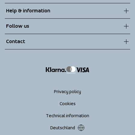
About us
Help & information
Sustainability
Customer service
Follow us
Technologies
Terms & Conditions
Contact
Returns
info@tenson.com
Shipping
Size guide
Accessibility statement
Return your order
Privacy policy
Cookies
Technical information
Deutschland