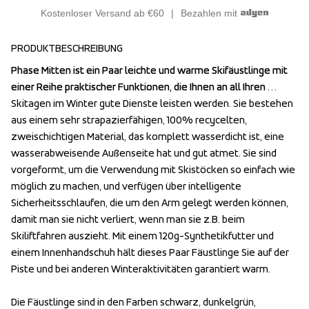
Kostenloser Versand ab €60
Bezahlen mit
PRODUKTBESCHREIBUNG
Phase Mitten ist ein Paar leichte und warme Skifäustlinge mit 
Phase Mitten ist ein Paar leichte und warme Skifäustlinge mit 
einer Reihe praktischer Funktionen, die Ihnen an all Ihren 
einer Reihe praktischer Funktionen, die Ihnen an all Ihren 
Skitagen im Winter gute Dienste leisten werden. Sie bestehen 
Skitagen im Winter gute Dienste leisten werden. Sie bestehen 
aus einem sehr strapazierfähigen, 100% recycelten, 
aus einem sehr strapazierfähigen, 100% recycelten, 
zweischichtigen Material, das komplett wasserdicht ist, eine 
zweischichtigen Material, das komplett wasserdicht ist, eine 
wasserabweisende Außenseite hat und gut atmet. Sie sind 
wasserabweisende Außenseite hat und gut atmet. Sie sind 
vorgeformt, um die Verwendung mit Skistöcken so einfach wie 
vorgeformt, um die Verwendung mit Skistöcken so einfach wie 
möglich zu machen, und verfügen über intelligente 
möglich zu machen, und verfügen über intelligente 
Sicherheitsschlaufen, die um den Arm gelegt werden können, 
Sicherheitsschlaufen, die um den Arm gelegt werden können, 
damit man sie nicht verliert, wenn man sie z.B. beim 
damit man sie nicht verliert, wenn man sie z.B. beim 
Skiliftfahren auszieht. Mit einem 120g-Synthetikfutter und 
Skiliftfahren auszieht. Mit einem 120g-Synthetikfutter und 
einem Innenhandschuh hält dieses Paar Fäustlinge Sie auf der 
einem Innenhandschuh hält dieses Paar Fäustlinge Sie auf der 
Piste und bei anderen Winteraktivitäten garantiert warm. 

Piste und bei anderen Winteraktivitäten garantiert warm. 

Die Fäustlinge sind in den Farben schwarz, dunkelgrün, 
Die Fäustlinge sind in den Farben schwarz, dunkelgrün, 