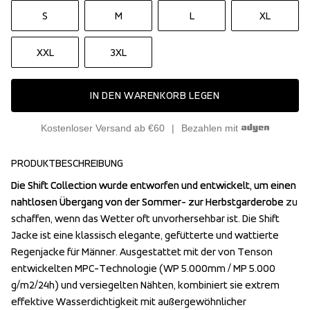
S
M
L
XL
XXL
3XL
IN DEN WARENKORB LEGEN
Kostenloser Versand ab €60
Bezahlen mit
PRODUKTBESCHREIBUNG
Die Shift Collection wurde entworfen und entwickelt, um einen 
Die Shift Collection wurde entworfen und entwickelt, um einen 
nahtlosen Übergang von der Sommer- zur Herbstgarderobe zu 
nahtlosen Übergang von der Sommer- zur Herbstgarderobe zu 
schaffen, wenn das Wetter oft unvorhersehbar ist. Die Shift 
schaffen, wenn das Wetter oft unvorhersehbar ist. Die Shift 
Jacke ist eine klassisch elegante, gefütterte und wattierte 
Jacke ist eine klassisch elegante, gefütterte und wattierte 
Regenjacke für Männer. Ausgestattet mit der von Tenson 
Regenjacke für Männer. Ausgestattet mit der von Tenson 
entwickelten MPC-Technologie (WP 5.000mm / MP 5.000 
entwickelten MPC-Technologie (WP 5.000mm / MP 5.000 
g/m2/24h) und versiegelten Nähten, kombiniert sie extrem 
g/m2/24h) und versiegelten Nähten, kombiniert sie extrem 
effektive Wasserdichtigkeit mit außergewöhnlicher 
effektive Wasserdichtigkeit mit außergewöhnlicher 