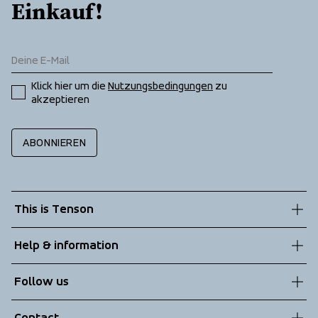
Einkauf!
Klick hier um die 
Nutzungsbedingungen
 zu 
akzeptieren
ABONNIEREN
This is Tenson
About us
Help & information
Sustainability
Customer service
Follow us
Technologies
Terms & Conditions
Contact