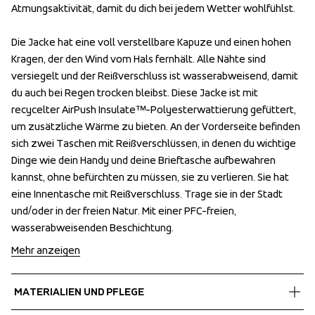
Atmungsaktivität, damit du dich bei jedem Wetter wohlfühlst. 

Atmungsaktivität, damit du dich bei jedem Wetter wohlfühlst. 

Die Jacke hat eine voll verstellbare Kapuze und einen hohen 
Die Jacke hat eine voll verstellbare Kapuze und einen hohen 
Kragen, der den Wind vom Hals fernhält. Alle Nähte sind 
Kragen, der den Wind vom Hals fernhält. Alle Nähte sind 
versiegelt und der Reißverschluss ist wasserabweisend, damit 
versiegelt und der Reißverschluss ist wasserabweisend, damit 
du auch bei Regen trocken bleibst. Diese Jacke ist mit 
du auch bei Regen trocken bleibst. Diese Jacke ist mit 
recycelter AirPush Insulate™-Polyesterwattierung gefüttert, 
recycelter AirPush Insulate™-Polyesterwattierung gefüttert, 
um zusätzliche Wärme zu bieten. An der Vorderseite befinden 
um zusätzliche Wärme zu bieten. An der Vorderseite befinden 
sich zwei Taschen mit Reißverschlüssen, in denen du wichtige 
sich zwei Taschen mit Reißverschlüssen, in denen du wichtige 
Dinge wie dein Handy und deine Brieftasche aufbewahren 
Dinge wie dein Handy und deine Brieftasche aufbewahren 
kannst, ohne befürchten zu müssen, sie zu verlieren. Sie hat 
kannst, ohne befürchten zu müssen, sie zu verlieren. Sie hat 
eine Innentasche mit Reißverschluss. Trage sie in der Stadt 
eine Innentasche mit Reißverschluss. Trage sie in der Stadt 
und/oder in der freien Natur. Mit einer PFC-freien, 
und/oder in der freien Natur. Mit einer PFC-freien, 
wasserabweisenden Beschichtung.
wasserabweisenden Beschichtung.
Mehr anzeigen
MATERIALIEN UND PFLEGE