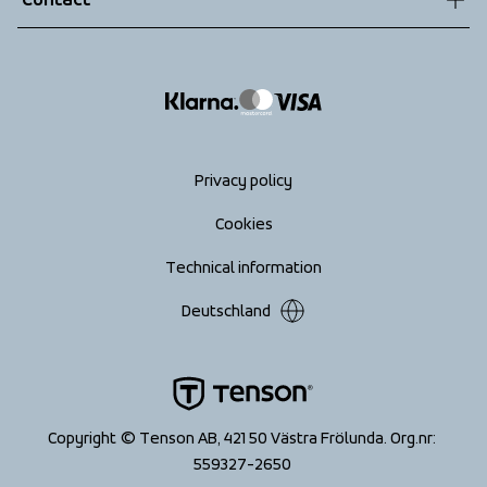
Returns
info@tenson.com
Shipping
Size guide
Accessibility statement
Return your order
Privacy policy
Cookies
Technical information
Deutschland
Copyright © Tenson AB, 421 50 Västra Frölunda. Org.nr: 
559327-2650 