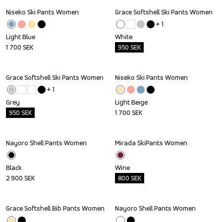
Niseko Ski Pants Women
Grace Softshell Ski Pants Women
Outlet
+ 
1
Light Blue
White
1 700
SEK
950
SEK
Grace Softshell Ski Pants Women
Niseko Ski Pants Women
Outlet
+ 
1
Grey
Light Beige
950
SEK
1 700
SEK
Nayoro Shell Pants Women
Mirada SkiPants Women
Outlet
Black
Wine
2 900
SEK
800
SEK
Grace Softshell Bib Pants Women
Nayoro Shell Pants Women