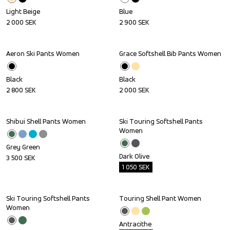
Light Beige
Blue
2 000
SEK
2 900
SEK
Aeron Ski Pants Women
Grace Softshell Bib Pants Women
Black
Black
2 800
SEK
2 000
SEK
Shibui Shell Pants Women
Ski Touring Softshell Pants 
Outlet
Women
Grey Green
Dark Olive
3 500
SEK
1 050
SEK
Ski Touring Softshell Pants 
Touring Shell Pant Women
Outlet
Outlet
Women
Antracithe