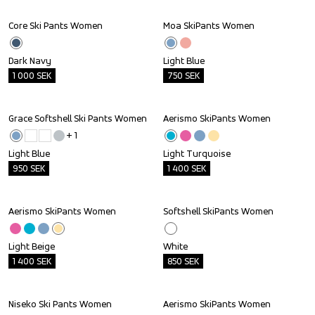
Core Ski Pants Women
Moa SkiPants Women
Outlet
Outlet
Dark Navy
Light Blue
1 000
SEK
750
SEK
Grace Softshell Ski Pants Women
Aerismo SkiPants Women
Outlet
Outlet
+ 
1
Light Blue
Light Turquoise
950
SEK
1 400
SEK
Aerismo SkiPants Women
Softshell SkiPants Women
Outlet
Outlet
Light Beige
White
1 400
SEK
850
SEK
Niseko Ski Pants Women
Aerismo SkiPants Women
Outlet