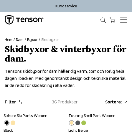
Kundservice
Hem
Dam
Byxor
Skidbyxor
Skidbyxor & vinterbyxor för
dam.
Tensons skidbyxor för dam håller dig varm, torr och rörlig hela 
dagen i backen. Med genomtänkt design och tekniska material 
är de redo för skidåkning i alla väder.
Filter
36
Produkter
Sortera
:
Sphere Ski Pants Women
Touring Shell Pant Women
Outlet
Black
Light Beige