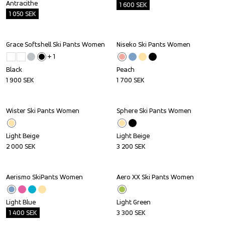
Antracithe
1 600
SEK
1 050
SEK
Grace Softshell Ski Pants Women
Niseko Ski Pants Women
+ 
1
Black
Peach
1 900
SEK
1 700
SEK
Wister Ski Pants Women
Sphere Ski Pants Women
Light Beige
Light Beige
2 000
SEK
3 200
SEK
Aerismo SkiPants Women
Aero XX Ski Pants Women
Outlet
Light Blue
Light Green
1 400
SEK
3 300
SEK