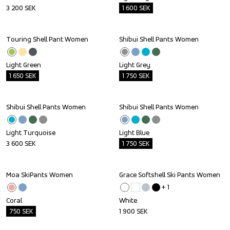
3 200
SEK
1 600
SEK
Touring Shell Pant Women
Shibui Shell Pants Women
Outlet
Outlet
Light Green
Light Grey
1 650
SEK
1 750
SEK
Shibui Shell Pants Women
Shibui Shell Pants Women
Outlet
Light Turquoise
Light Blue
3 600
SEK
1 750
SEK
Moa SkiPants Women
Grace Softshell Ski Pants Women
Outlet
+ 
1
Coral
White
750
SEK
1 900
SEK