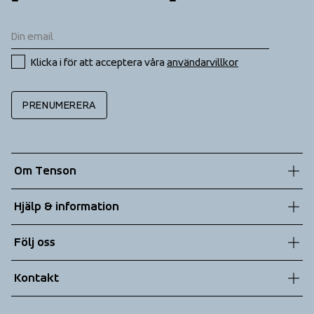
Klicka i för att acceptera våra 
användarvillkor
PRENUMERERA
Om Tenson
Vår historia
Hjälp & information
Hållbarhet
Kundtjänst
Följ oss
Teknologier
Allmänna villkor
Kontakt
Returer
info@tenson.com
Leverans